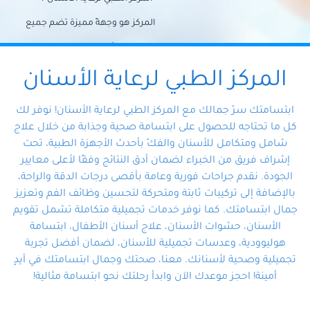
المركز هو وجهةً مميزة تضم جميع
احتياجات الأسنان تحت سقف واحد،
وتضمن لك حلاً شاملًا لجميع
المركز الطبي لرعاية الأسنان
مشكلات أسنانك بفضل فريقنا
ابتسامتك سرّ جمالك مع المركز الطبي لرعاية الأسنان! نوفر لك
المتخصص ذوي الخبرة، ستجد نفسك
كل ما تحتاجه للحصول على ابتسامة صحية وجذابة من خلال علاج
شامل ومتكامل للأسنان والفكّ بأحدث الأجهزة الطبية، تحت
في أيد أمينة تلبي احتياجاتك بكل
إشراف فريق من الخبراء لضمان أدق النتائج وفقًا لأعلى معايير
احترافية ودقة.
الجودة. نقدم جراحات فورية وعامة بأقصى درجات الدقة والراحة،
بالإضافة إلى تركيبات ثابتة ومتحركة لتحسين وظائف الفم وتعزيز
جمال ابتسامتك. كما نوفر خدمات تجميلية متكاملة تشمل تقويم
الأسنان، حشوات الأسنان، علاج أسنان الأطفال، ابتسامة
هوليوودية، وعدسات تجميلية للأسنان، لضمان أفضل تجربة
تجميلية وصحية لأسنانك. معنا، صحتك وجمال ابتسامتك في أيدٍ
أمينة! احجز موعدك الآن وابدأ رحلتك نحو ابتسامة مثالية!