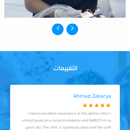
التقييمات
Ahmad Zakarya
I had an excellent experience at this dental clinic! I
visited based on a recommendation and I&#8217;m so
glad I did. The clinic is spotlessly clean and the staff