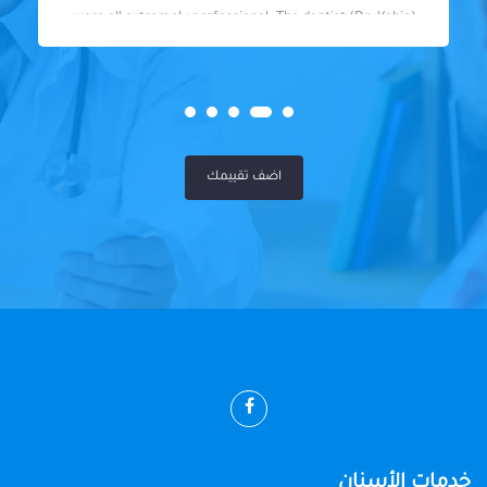
were all extremely professional. The dentist (Dr. Yahia)
was fantastic - knowledgeable, skilled, and so friendly. I
felt well taken care of throughout my visit. Highly
recommended!
اضف تقييمك
خدمات الأسنان