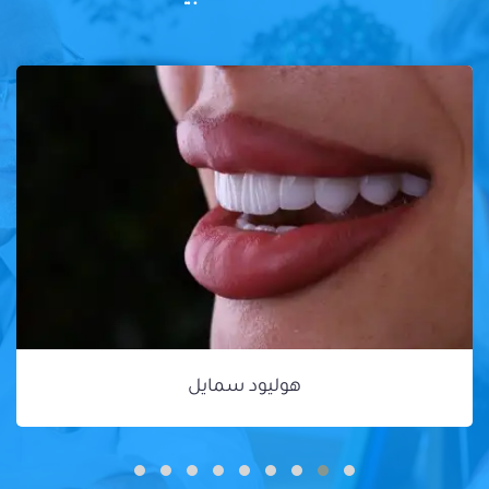
هوليود سمايل