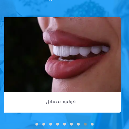
هوليود سمايل