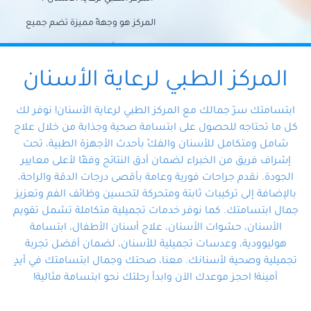
المركز هو وجهةً مميزة تضم جميع
احتياجات الأسنان تحت سقف واحد،
وتضمن لك حلاً شاملًا لجميع
المركز الطبي لرعاية الأسنان
مشكلات أسنانك بفضل فريقنا
ابتسامتك سرّ جمالك مع المركز الطبي لرعاية الأسنان! نوفر لك
المتخصص ذوي الخبرة، ستجد نفسك
كل ما تحتاجه للحصول على ابتسامة صحية وجذابة من خلال علاج
شامل ومتكامل للأسنان والفكّ بأحدث الأجهزة الطبية، تحت
في أيد أمينة تلبي احتياجاتك بكل
إشراف فريق من الخبراء لضمان أدق النتائج وفقًا لأعلى معايير
احترافية ودقة.
الجودة. نقدم جراحات فورية وعامة بأقصى درجات الدقة والراحة،
بالإضافة إلى تركيبات ثابتة ومتحركة لتحسين وظائف الفم وتعزيز
جمال ابتسامتك. كما نوفر خدمات تجميلية متكاملة تشمل تقويم
الأسنان، حشوات الأسنان، علاج أسنان الأطفال، ابتسامة
هوليوودية، وعدسات تجميلية للأسنان، لضمان أفضل تجربة
تجميلية وصحية لأسنانك. معنا، صحتك وجمال ابتسامتك في أيدٍ
أمينة! احجز موعدك الآن وابدأ رحلتك نحو ابتسامة مثالية!