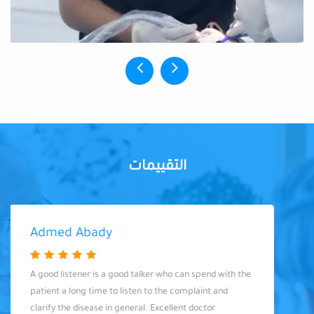
التقييمات
Admed Abady
A good listener is a good talker who can spend with the
patient a long time to listen to the complaint and
clarify the disease in general. Excellent doctor