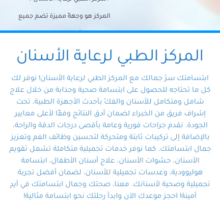
المركز هو وجهةً مميزة تضم جميع
احتياجات الأسنان تحت سقف واحد،
وتضمن لك حلاً شاملًا لجميع
المركز الطبي لرعاية الأسنان
مشكلات أسنانك بفضل فريقنا
ابتسامتك سرّ جمالك مع المركز الطبي لرعاية الأسنان! نوفر لك
المتخصص ذوي الخبرة، ستجد نفسك
كل ما تحتاجه للحصول على ابتسامة صحية وجذابة من خلال علاج
شامل ومتكامل للأسنان والفكّ بأحدث الأجهزة الطبية، تحت
في أيد أمينة تلبي احتياجاتك بكل
إشراف فريق من الخبراء لضمان أدق النتائج وفقًا لأعلى معايير
احترافية ودقة.
الجودة. نقدم جراحات فورية وعامة بأقصى درجات الدقة والراحة،
بالإضافة إلى تركيبات ثابتة ومتحركة لتحسين وظائف الفم وتعزيز
جمال ابتسامتك. كما نوفر خدمات تجميلية متكاملة تشمل تقويم
الأسنان، حشوات الأسنان، علاج أسنان الأطفال، ابتسامة
هوليوودية، وعدسات تجميلية للأسنان، لضمان أفضل تجربة
تجميلية وصحية لأسنانك. معنا، صحتك وجمال ابتسامتك في أيدٍ
أمينة! احجز موعدك الآن وابدأ رحلتك نحو ابتسامة مثالية!