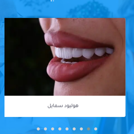
هوليود سمايل