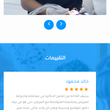
التقييمات
خالد محمود
يشهد الله أنه من افضل الدكاترة في معاملته واحترامه
للمريض ومتابعته المتواصلة مع المريض حتي هو في بيته
دكتور متواضع وبسيط ويقدر كل واحد مافي عنده تميز