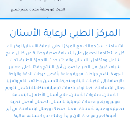
المركز هو وجهةً مميزة تضم جميع
احتياجات الأسنان تحت سقف واحد،
وتضمن لك حلاً شاملًا لجميع
المركز الطبي لرعاية الأسنان
مشكلات أسنانك بفضل فريقنا
ابتسامتك سرّ جمالك مع المركز الطبي لرعاية الأسنان! نوفر لك
المتخصص ذوي الخبرة، ستجد نفسك
كل ما تحتاجه للحصول على ابتسامة صحية وجذابة من خلال علاج
شامل ومتكامل للأسنان والفكّ بأحدث الأجهزة الطبية، تحت
في أيد أمينة تلبي احتياجاتك بكل
إشراف فريق من الخبراء لضمان أدق النتائج وفقًا لأعلى معايير
احترافية ودقة.
الجودة. نقدم جراحات فورية وعامة بأقصى درجات الدقة والراحة،
بالإضافة إلى تركيبات ثابتة ومتحركة لتحسين وظائف الفم وتعزيز
جمال ابتسامتك. كما نوفر خدمات تجميلية متكاملة تشمل تقويم
الأسنان، حشوات الأسنان، علاج أسنان الأطفال، ابتسامة
هوليوودية، وعدسات تجميلية للأسنان، لضمان أفضل تجربة
تجميلية وصحية لأسنانك. معنا، صحتك وجمال ابتسامتك في أيدٍ
أمينة! احجز موعدك الآن وابدأ رحلتك نحو ابتسامة مثالية!