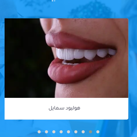
هوليود سمايل