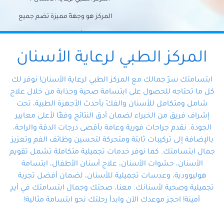
المركز هو وجهةً مميزة تضم جميع
احتياجات الأسنان تحت سقف واحد،
وتضمن لك حلاً شاملًا لجميع
المركز الطبي لرعاية الأسنان
مشكلات أسنانك بفضل فريقنا
ابتسامتك سرّ جمالك مع المركز الطبي لرعاية الأسنان! نوفر لك
المتخصص ذوي الخبرة، ستجد نفسك
كل ما تحتاجه للحصول على ابتسامة صحية وجذابة من خلال علاج
شامل ومتكامل للأسنان والفكّ بأحدث الأجهزة الطبية، تحت
في أيد أمينة تلبي احتياجاتك بكل
إشراف فريق من الخبراء لضمان أدق النتائج وفقًا لأعلى معايير
احترافية ودقة.
الجودة. نقدم جراحات فورية وعامة بأقصى درجات الدقة والراحة،
بالإضافة إلى تركيبات ثابتة ومتحركة لتحسين وظائف الفم وتعزيز
جمال ابتسامتك. كما نوفر خدمات تجميلية متكاملة تشمل تقويم
الأسنان، حشوات الأسنان، علاج أسنان الأطفال، ابتسامة
هوليوودية، وعدسات تجميلية للأسنان، لضمان أفضل تجربة
تجميلية وصحية لأسنانك. معنا، صحتك وجمال ابتسامتك في أيدٍ
أمينة! احجز موعدك الآن وابدأ رحلتك نحو ابتسامة مثالية!