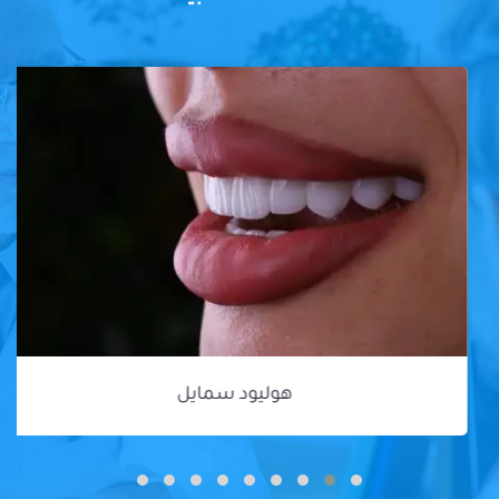
هوليود سمايل