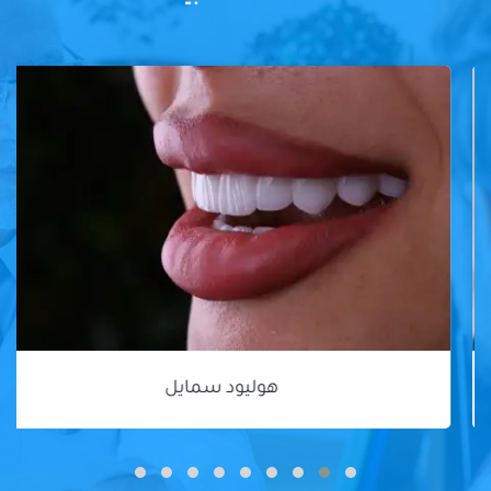
هوليود سمايل