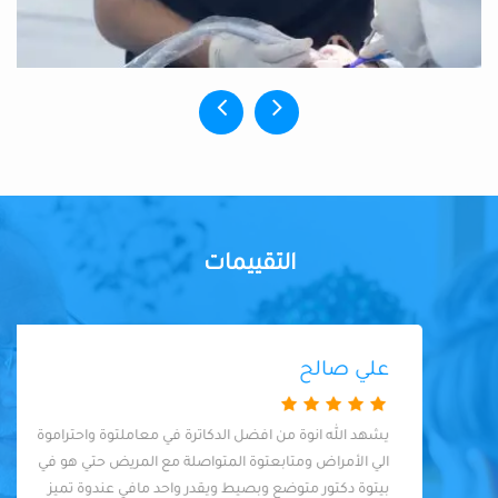
التقييمات
علي صالح
يشهد الله انوة من افضل الدكاترة في معاملتوة واحتراموة
الي الأمراض ومتابعتوة المتواصلة مع المريض حتي هو في
بيتوة دكتور متوضع وبصيط ويقدر واحد مافي عندوة تميز