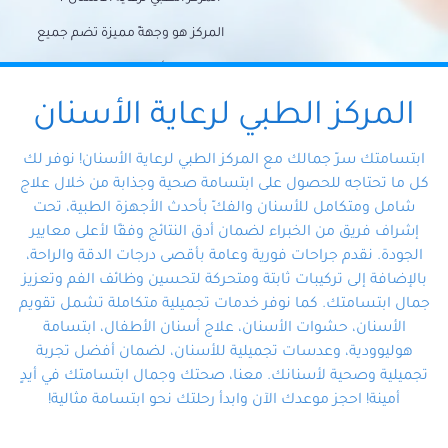
المركز هو وجهةً مميزة تضم جميع
احتياجات الأسنان تحت سقف واحد،
وتضمن لك حلاً شاملًا لجميع
المركز الطبي لرعاية الأسنان
مشكلات أسنانك بفضل فريقنا
ابتسامتك سرّ جمالك مع المركز الطبي لرعاية الأسنان! نوفر لك
المتخصص ذوي الخبرة، ستجد نفسك
كل ما تحتاجه للحصول على ابتسامة صحية وجذابة من خلال علاج
شامل ومتكامل للأسنان والفكّ بأحدث الأجهزة الطبية، تحت
في أيد أمينة تلبي احتياجاتك بكل
إشراف فريق من الخبراء لضمان أدق النتائج وفقًا لأعلى معايير
احترافية ودقة.
الجودة. نقدم جراحات فورية وعامة بأقصى درجات الدقة والراحة،
بالإضافة إلى تركيبات ثابتة ومتحركة لتحسين وظائف الفم وتعزيز
جمال ابتسامتك. كما نوفر خدمات تجميلية متكاملة تشمل تقويم
الأسنان، حشوات الأسنان، علاج أسنان الأطفال، ابتسامة
هوليوودية، وعدسات تجميلية للأسنان، لضمان أفضل تجربة
تجميلية وصحية لأسنانك. معنا، صحتك وجمال ابتسامتك في أيدٍ
أمينة! احجز موعدك الآن وابدأ رحلتك نحو ابتسامة مثالية!