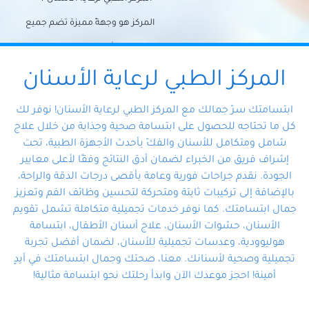
المركز هو وجهةً مميزة تضم جميع
احتياجات الأسنان تحت سقف واحد،
وتضمن لك حلاً شاملًا لجميع
المركز الطبي لرعاية الأسنان
مشكلات أسنانك بفضل فريقنا
ابتسامتك سرّ جمالك مع المركز الطبي لرعاية الأسنان! نوفر لك
المتخصص ذوي الخبرة، ستجد نفسك
كل ما تحتاجه للحصول على ابتسامة صحية وجذابة من خلال علاج
شامل ومتكامل للأسنان والفكّ بأحدث الأجهزة الطبية، تحت
في أيد أمينة تلبي احتياجاتك بكل
إشراف فريق من الخبراء لضمان أدق النتائج وفقًا لأعلى معايير
احترافية ودقة.
الجودة. نقدم جراحات فورية وعامة بأقصى درجات الدقة والراحة،
بالإضافة إلى تركيبات ثابتة ومتحركة لتحسين وظائف الفم وتعزيز
جمال ابتسامتك. كما نوفر خدمات تجميلية متكاملة تشمل تقويم
الأسنان، حشوات الأسنان، علاج أسنان الأطفال، ابتسامة
هوليوودية، وعدسات تجميلية للأسنان، لضمان أفضل تجربة
تجميلية وصحية لأسنانك. معنا، صحتك وجمال ابتسامتك في أيدٍ
أمينة! احجز موعدك الآن وابدأ رحلتك نحو ابتسامة مثالية!