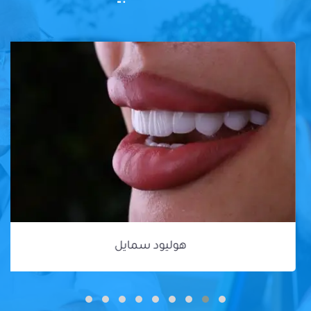
هوليود سمايل