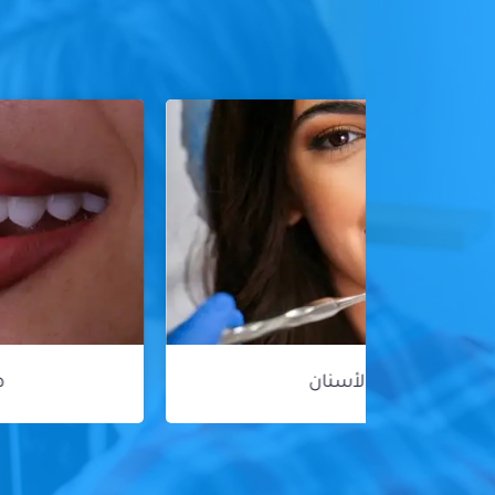
هوليود سمايل