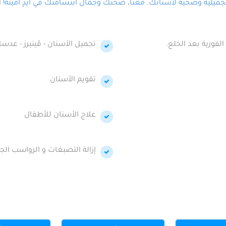
لية وصحية لأسنانك. معنا، صحتك وجمال ابتسامتك في أيدٍ أمينة! احج
الفورية بعد الخلع.
تجميل الأسنان - ڤينيرز - عدسا
تقويم الأسنان
علاج الأسنان للأطفال
إزالة التصبغات و الرواسب الجي