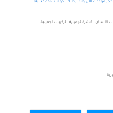
ز موعدك الآن وابدأ رحلتك نحو ابتسامة مثالية!
ت الأسنان - قشرة تجميلية - تركيبات تجميلية.
رية