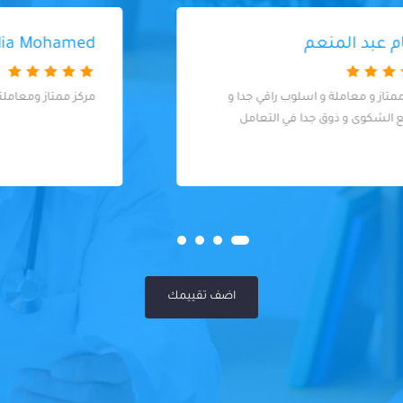
Dalia Mohamed
مركز ممتاز ومعاملته كويسه شكرا ليكم
اضف تقييمك