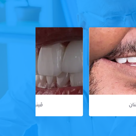
ڤينير الأسنان