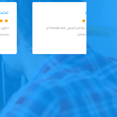
عصام عبد المنعم
المكان جميل و طاقم العمل كله friendly و
دكتور ممتاز و معاملة و اسلوب راقي جدا و
بيسمع الشكوى و ذوق جدا في التعامل