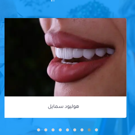
هوليود سمايل