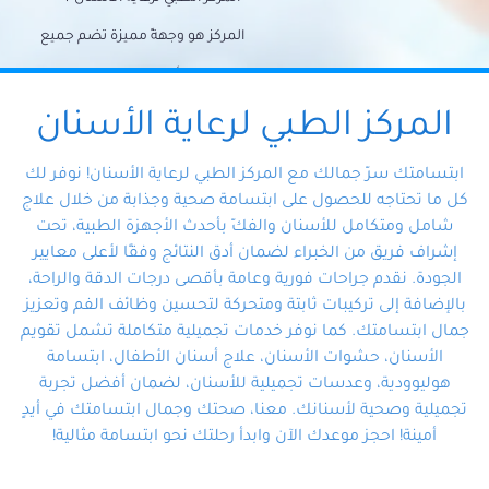
المركز هو وجهةً مميزة تضم جميع
احتياجات الأسنان تحت سقف واحد،
وتضمن لك حلاً شاملًا لجميع
المركز الطبي لرعاية الأسنان
مشكلات أسنانك بفضل فريقنا
ابتسامتك سرّ جمالك مع المركز الطبي لرعاية الأسنان! نوفر لك
المتخصص ذوي الخبرة، ستجد نفسك
كل ما تحتاجه للحصول على ابتسامة صحية وجذابة من خلال علاج
شامل ومتكامل للأسنان والفكّ بأحدث الأجهزة الطبية، تحت
في أيد أمينة تلبي احتياجاتك بكل
إشراف فريق من الخبراء لضمان أدق النتائج وفقًا لأعلى معايير
احترافية ودقة.
الجودة. نقدم جراحات فورية وعامة بأقصى درجات الدقة والراحة،
بالإضافة إلى تركيبات ثابتة ومتحركة لتحسين وظائف الفم وتعزيز
جمال ابتسامتك. كما نوفر خدمات تجميلية متكاملة تشمل تقويم
الأسنان، حشوات الأسنان، علاج أسنان الأطفال، ابتسامة
هوليوودية، وعدسات تجميلية للأسنان، لضمان أفضل تجربة
تجميلية وصحية لأسنانك. معنا، صحتك وجمال ابتسامتك في أيدٍ
أمينة! احجز موعدك الآن وابدأ رحلتك نحو ابتسامة مثالية!