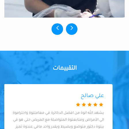
التقييمات
علي صالح
يشهد الله انوة من افضل الدكاترة في معاملتوة واحتراموة
الي الأمراض ومتابعتوة المتواصلة مع المريض حتي هو في
بيتوة دكتور متوضع وبصيط ويقدر واحد مافي عندوة تميز