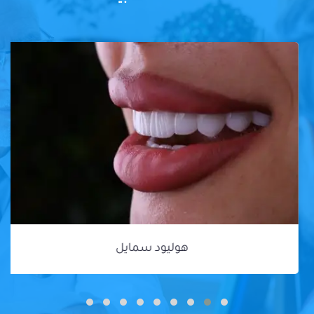
هوليود سمايل