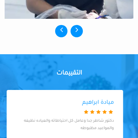
التقييمات
ميادة ابراهيم
دكتور شاطر جدا وعامل كل احتياطاته والعياده نظيفه
والمواعيد مظبوطه