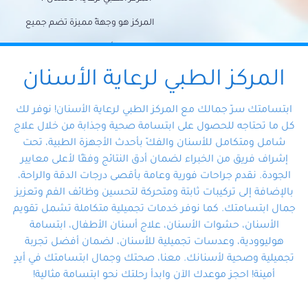
المركز هو وجهةً مميزة تضم جميع
احتياجات الأسنان تحت سقف واحد،
وتضمن لك حلاً شاملًا لجميع
المركز الطبي لرعاية الأسنان
مشكلات أسنانك بفضل فريقنا
ابتسامتك سرّ جمالك مع المركز الطبي لرعاية الأسنان! نوفر لك
المتخصص ذوي الخبرة، ستجد نفسك
كل ما تحتاجه للحصول على ابتسامة صحية وجذابة من خلال علاج
شامل ومتكامل للأسنان والفكّ بأحدث الأجهزة الطبية، تحت
في أيد أمينة تلبي احتياجاتك بكل
إشراف فريق من الخبراء لضمان أدق النتائج وفقًا لأعلى معايير
احترافية ودقة.
الجودة. نقدم جراحات فورية وعامة بأقصى درجات الدقة والراحة،
بالإضافة إلى تركيبات ثابتة ومتحركة لتحسين وظائف الفم وتعزيز
جمال ابتسامتك. كما نوفر خدمات تجميلية متكاملة تشمل تقويم
الأسنان، حشوات الأسنان، علاج أسنان الأطفال، ابتسامة
هوليوودية، وعدسات تجميلية للأسنان، لضمان أفضل تجربة
تجميلية وصحية لأسنانك. معنا، صحتك وجمال ابتسامتك في أيدٍ
أمينة! احجز موعدك الآن وابدأ رحلتك نحو ابتسامة مثالية!