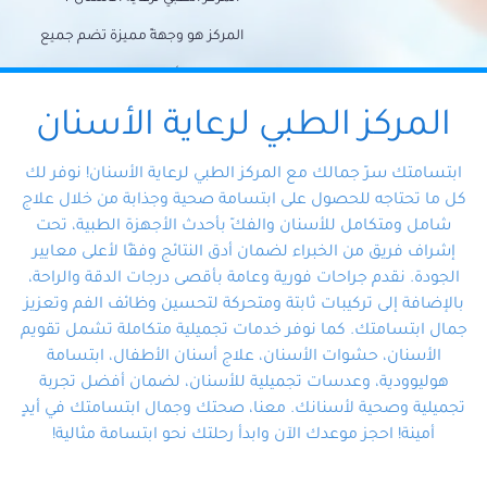
المركز هو وجهةً مميزة تضم جميع
احتياجات الأسنان تحت سقف واحد،
وتضمن لك حلاً شاملًا لجميع
المركز الطبي لرعاية الأسنان
مشكلات أسنانك بفضل فريقنا
ابتسامتك سرّ جمالك مع المركز الطبي لرعاية الأسنان! نوفر لك
المتخصص ذوي الخبرة، ستجد نفسك
كل ما تحتاجه للحصول على ابتسامة صحية وجذابة من خلال علاج
شامل ومتكامل للأسنان والفكّ بأحدث الأجهزة الطبية، تحت
في أيد أمينة تلبي احتياجاتك بكل
إشراف فريق من الخبراء لضمان أدق النتائج وفقًا لأعلى معايير
احترافية ودقة.
الجودة. نقدم جراحات فورية وعامة بأقصى درجات الدقة والراحة،
بالإضافة إلى تركيبات ثابتة ومتحركة لتحسين وظائف الفم وتعزيز
جمال ابتسامتك. كما نوفر خدمات تجميلية متكاملة تشمل تقويم
الأسنان، حشوات الأسنان، علاج أسنان الأطفال، ابتسامة
هوليوودية، وعدسات تجميلية للأسنان، لضمان أفضل تجربة
تجميلية وصحية لأسنانك. معنا، صحتك وجمال ابتسامتك في أيدٍ
أمينة! احجز موعدك الآن وابدأ رحلتك نحو ابتسامة مثالية!