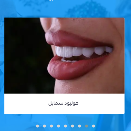
هوليود سمايل