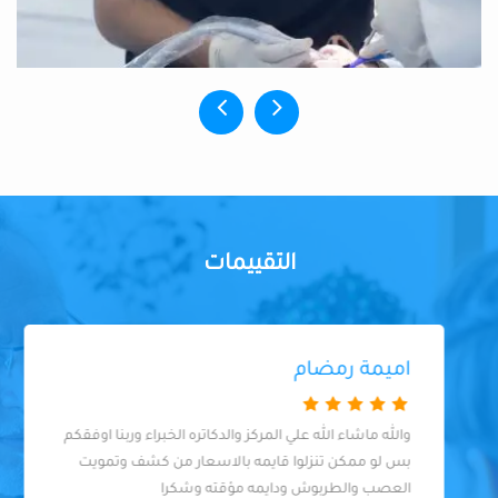
التقييمات
اميمة رمضام
والله ماشاء الله علي المركز والدكاتره الخبراء وربنا اوفقكم
بس لو ممكن تنزلوا قايمه بالاسعار من كشف وتمويت
العصب والطربوش ودايمه مؤقته وشكرا