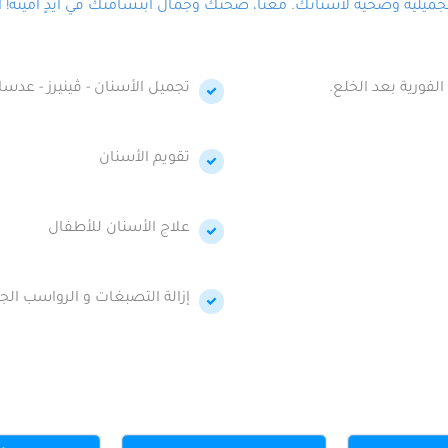
لية وصحية لأسنانك. معنا، صحتك وجمال ابتسامتك في أيدٍ أمينة! احج
الفورية بعد الخلع.
تجميل الأسنان - ڤينيرز - عدسا
تقويم الأسنان
علاج الأسنان للأطفال
إزالة التصبغات و الرواسب الجي