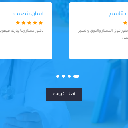
ايمان شعيب
دكتور ممتاز ربنا يبارك فيهويحفظه
اضف تقييمك