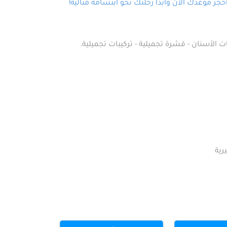
ز موعدك الآن وابدأ رحلتك نحو ابتسامة مثالية!
ت الأسنان - قشرة تجميلية - تركيبات تجميلية.
رية