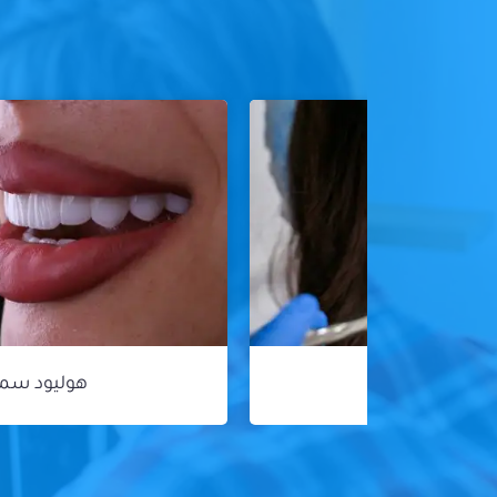
هوليود سمايل