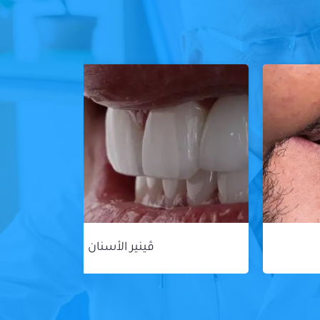
ڤينير الأسنان