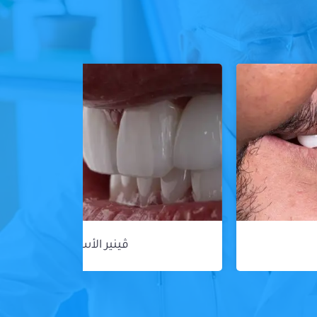
ڤينير الأسنان