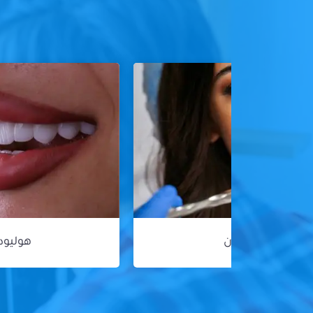
هوليود سمايل