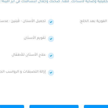
لية وصحية لأسنانك. معنا، صحتك وجمال ابتسامتك في أيدٍ أمينة! احج
الفورية بعد الخلع.
تجميل الأسنان - ڤينيرز - عدسا
تقويم الأسنان
علاج الأسنان للأطفال
إزالة التصبغات و الرواسب الجي