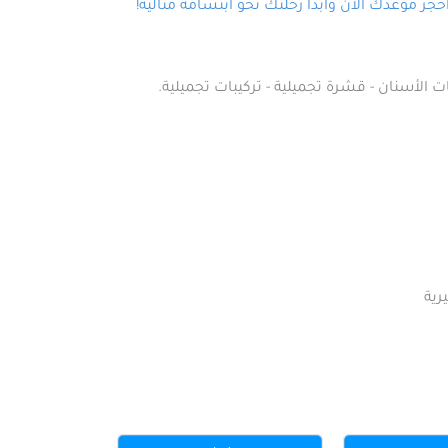
ز موعدك الآن وابدأ رحلتك نحو ابتسامة مثالية!
ت الأسنان - قشرة تجميلية - تركيبات تجميلية.
رية