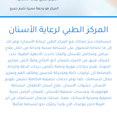
المركز هو وجهةً مميزة تضم جميع
احتياجات الأسنان تحت سقف واحد،
وتضمن لك حلاً شاملًا لجميع
المركز الطبي لرعاية الأسنان
مشكلات أسنانك بفضل فريقنا
ابتسامتك سرّ جمالك مع المركز الطبي لرعاية الأسنان! نوفر لك
المتخصص ذوي الخبرة، ستجد نفسك
كل ما تحتاجه للحصول على ابتسامة صحية وجذابة من خلال علاج
شامل ومتكامل للأسنان والفكّ بأحدث الأجهزة الطبية، تحت
في أيد أمينة تلبي احتياجاتك بكل
إشراف فريق من الخبراء لضمان أدق النتائج وفقًا لأعلى معايير
احترافية ودقة.
الجودة. نقدم جراحات فورية وعامة بأقصى درجات الدقة والراحة،
بالإضافة إلى تركيبات ثابتة ومتحركة لتحسين وظائف الفم وتعزيز
جمال ابتسامتك. كما نوفر خدمات تجميلية متكاملة تشمل تقويم
الأسنان، حشوات الأسنان، علاج أسنان الأطفال، ابتسامة
هوليوودية، وعدسات تجميلية للأسنان، لضمان أفضل تجربة
تجميلية وصحية لأسنانك. معنا، صحتك وجمال ابتسامتك في أيدٍ
أمينة! احجز موعدك الآن وابدأ رحلتك نحو ابتسامة مثالية!