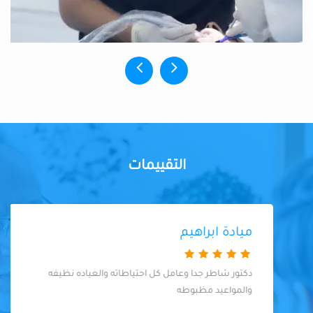
التقييمات
ميادة ابراهيم
دكتور شاطر جدا وعامل كل احتياطاته والعياده نظيفه
والمواعيد مظبوطه