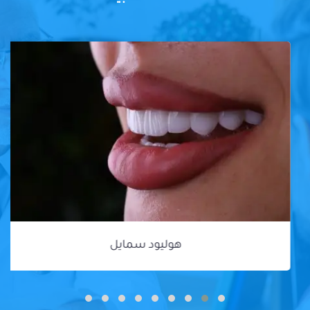
هوليود سمايل