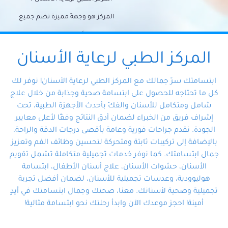
المركز هو وجهةً مميزة تضم جميع
احتياجات الأسنان تحت سقف واحد،
وتضمن لك حلاً شاملًا لجميع
المركز الطبي لرعاية الأسنان
مشكلات أسنانك بفضل فريقنا
ابتسامتك سرّ جمالك مع المركز الطبي لرعاية الأسنان! نوفر لك
المتخصص ذوي الخبرة، ستجد نفسك
كل ما تحتاجه للحصول على ابتسامة صحية وجذابة من خلال علاج
شامل ومتكامل للأسنان والفكّ بأحدث الأجهزة الطبية، تحت
في أيد أمينة تلبي احتياجاتك بكل
إشراف فريق من الخبراء لضمان أدق النتائج وفقًا لأعلى معايير
احترافية ودقة.
الجودة. نقدم جراحات فورية وعامة بأقصى درجات الدقة والراحة،
بالإضافة إلى تركيبات ثابتة ومتحركة لتحسين وظائف الفم وتعزيز
جمال ابتسامتك. كما نوفر خدمات تجميلية متكاملة تشمل تقويم
الأسنان، حشوات الأسنان، علاج أسنان الأطفال، ابتسامة
هوليوودية، وعدسات تجميلية للأسنان، لضمان أفضل تجربة
تجميلية وصحية لأسنانك. معنا، صحتك وجمال ابتسامتك في أيدٍ
أمينة! احجز موعدك الآن وابدأ رحلتك نحو ابتسامة مثالية!