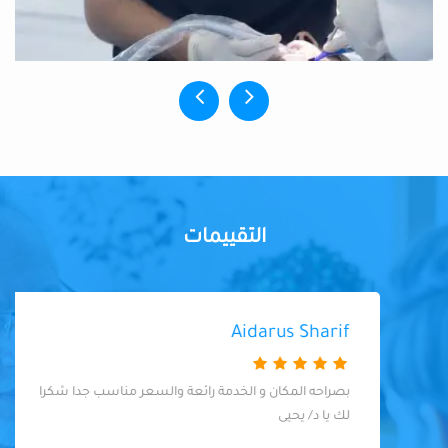
التقييمات
Aidarus Sharif
بصراحه المكان و الخدمة رائعة والسعر مناسب جدا شكرا
لك يا د/ يحيى