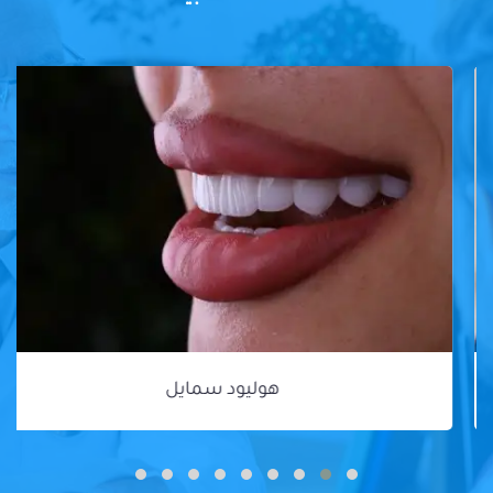
هوليود سمايل