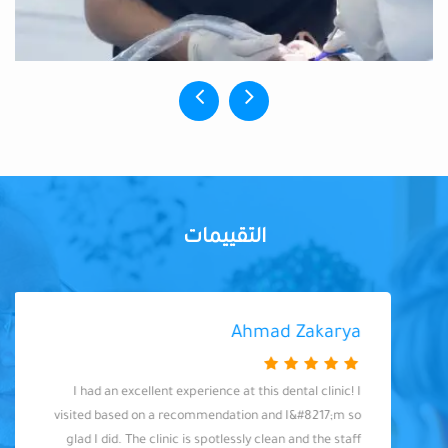
التقييمات
Ahmad Zakarya
I had an excellent experience at this dental clinic! I
visited based on a recommendation and I&#8217;m so
glad I did. The clinic is spotlessly clean and the staff