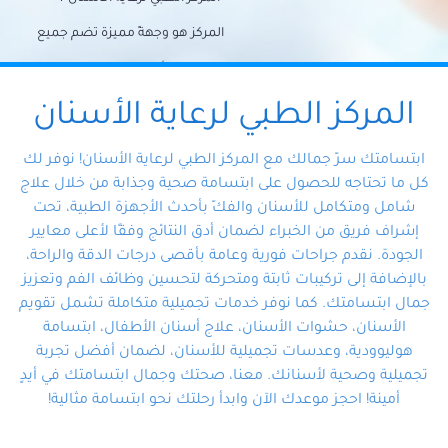
المركز هو وجهةً مميزة تضم جميع
احتياجات الأسنان تحت سقف واحد،
وتضمن لك حلاً شاملًا لجميع
المركز الطبي لرعاية الأسنان
مشكلات أسنانك بفضل فريقنا
ابتسامتك سرّ جمالك مع المركز الطبي لرعاية الأسنان! نوفر لك
المتخصص ذوي الخبرة، ستجد نفسك
كل ما تحتاجه للحصول على ابتسامة صحية وجذابة من خلال علاج
شامل ومتكامل للأسنان والفكّ بأحدث الأجهزة الطبية، تحت
في أيد أمينة تلبي احتياجاتك بكل
إشراف فريق من الخبراء لضمان أدق النتائج وفقًا لأعلى معايير
احترافية ودقة.
الجودة. نقدم جراحات فورية وعامة بأقصى درجات الدقة والراحة،
بالإضافة إلى تركيبات ثابتة ومتحركة لتحسين وظائف الفم وتعزيز
جمال ابتسامتك. كما نوفر خدمات تجميلية متكاملة تشمل تقويم
الأسنان، حشوات الأسنان، علاج أسنان الأطفال، ابتسامة
هوليوودية، وعدسات تجميلية للأسنان، لضمان أفضل تجربة
تجميلية وصحية لأسنانك. معنا، صحتك وجمال ابتسامتك في أيدٍ
أمينة! احجز موعدك الآن وابدأ رحلتك نحو ابتسامة مثالية!