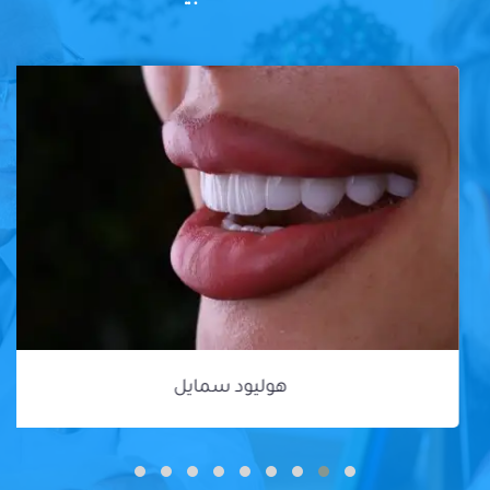
هوليود سمايل