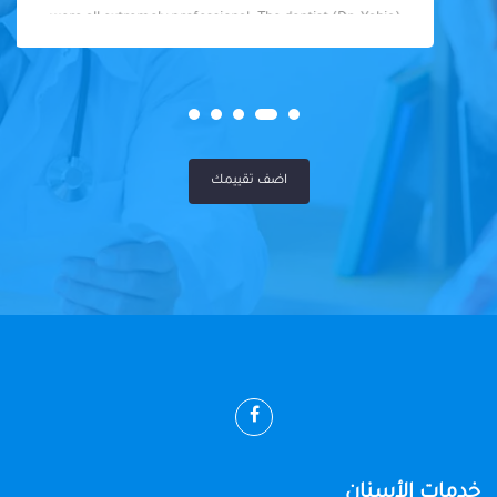
were all extremely professional. The dentist (Dr. Yahia)
was fantastic - knowledgeable, skilled, and so friendly. I
felt well taken care of throughout my visit. Highly
recommended!
اضف تقييمك
خدمات الأسنان