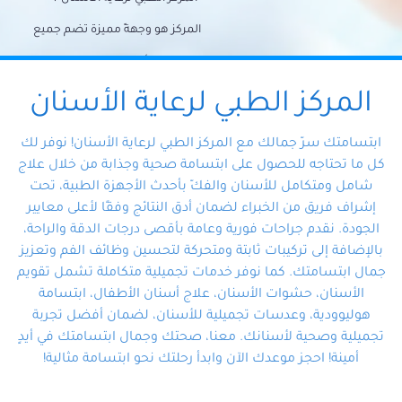
المركز هو وجهةً مميزة تضم جميع
احتياجات الأسنان تحت سقف واحد،
وتضمن لك حلاً شاملًا لجميع
المركز الطبي لرعاية الأسنان
مشكلات أسنانك بفضل فريقنا
ابتسامتك سرّ جمالك مع المركز الطبي لرعاية الأسنان! نوفر لك
المتخصص ذوي الخبرة، ستجد نفسك
كل ما تحتاجه للحصول على ابتسامة صحية وجذابة من خلال علاج
شامل ومتكامل للأسنان والفكّ بأحدث الأجهزة الطبية، تحت
في أيد أمينة تلبي احتياجاتك بكل
إشراف فريق من الخبراء لضمان أدق النتائج وفقًا لأعلى معايير
احترافية ودقة.
الجودة. نقدم جراحات فورية وعامة بأقصى درجات الدقة والراحة،
بالإضافة إلى تركيبات ثابتة ومتحركة لتحسين وظائف الفم وتعزيز
جمال ابتسامتك. كما نوفر خدمات تجميلية متكاملة تشمل تقويم
الأسنان، حشوات الأسنان، علاج أسنان الأطفال، ابتسامة
هوليوودية، وعدسات تجميلية للأسنان، لضمان أفضل تجربة
تجميلية وصحية لأسنانك. معنا، صحتك وجمال ابتسامتك في أيدٍ
أمينة! احجز موعدك الآن وابدأ رحلتك نحو ابتسامة مثالية!