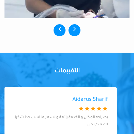
التقييمات
Aidarus Sharif
بصراحه المكان و الخدمة رائعة والسعر مناسب جدا شكرا
لك يا د/ يحيى