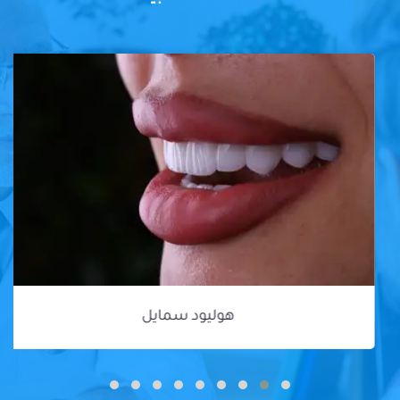
هوليود سمايل