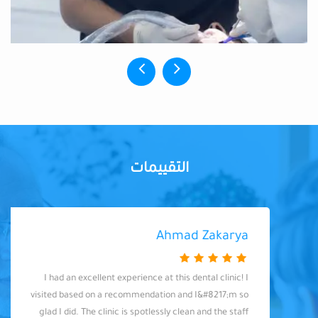
التقييمات
Ahmad Zakarya
I had an excellent experience at this dental clinic! I
visited based on a recommendation and I&#8217;m so
glad I did. The clinic is spotlessly clean and the staff