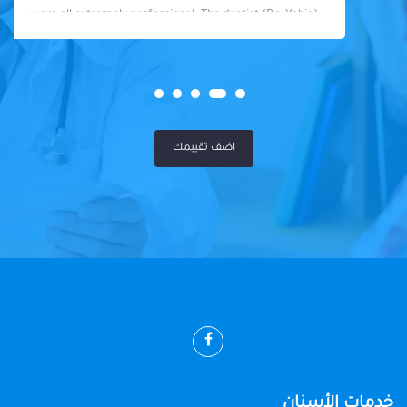
were all extremely professional. The dentist (Dr. Yahia)
was fantastic - knowledgeable, skilled, and so friendly. I
felt well taken care of throughout my visit. Highly
recommended!
اضف تقييمك
خدمات الأسنان