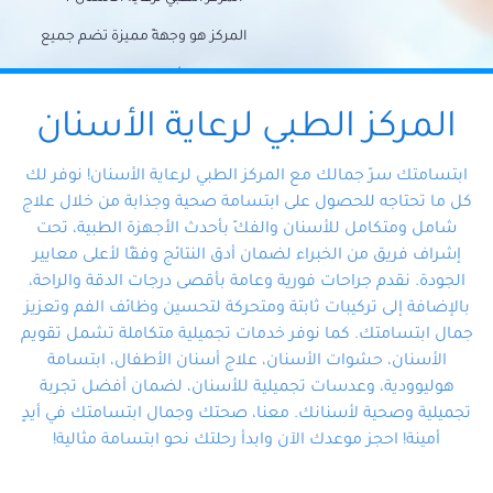
المركز هو وجهةً مميزة تضم جميع
احتياجات الأسنان تحت سقف واحد،
وتضمن لك حلاً شاملًا لجميع
المركز الطبي لرعاية الأسنان
مشكلات أسنانك بفضل فريقنا
ابتسامتك سرّ جمالك مع المركز الطبي لرعاية الأسنان! نوفر لك
المتخصص ذوي الخبرة، ستجد نفسك
كل ما تحتاجه للحصول على ابتسامة صحية وجذابة من خلال علاج
شامل ومتكامل للأسنان والفكّ بأحدث الأجهزة الطبية، تحت
في أيد أمينة تلبي احتياجاتك بكل
إشراف فريق من الخبراء لضمان أدق النتائج وفقًا لأعلى معايير
احترافية ودقة.
الجودة. نقدم جراحات فورية وعامة بأقصى درجات الدقة والراحة،
بالإضافة إلى تركيبات ثابتة ومتحركة لتحسين وظائف الفم وتعزيز
جمال ابتسامتك. كما نوفر خدمات تجميلية متكاملة تشمل تقويم
الأسنان، حشوات الأسنان، علاج أسنان الأطفال، ابتسامة
هوليوودية، وعدسات تجميلية للأسنان، لضمان أفضل تجربة
تجميلية وصحية لأسنانك. معنا، صحتك وجمال ابتسامتك في أيدٍ
أمينة! احجز موعدك الآن وابدأ رحلتك نحو ابتسامة مثالية!