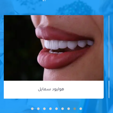
هوليود سمايل