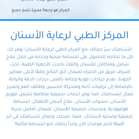
المركز هو وجهةً مميزة تضم جميع
احتياجات الأسنان تحت سقف واحد،
وتضمن لك حلاً شاملًا لجميع
المركز الطبي لرعاية الأسنان
مشكلات أسنانك بفضل فريقنا
ابتسامتك سرّ جمالك مع المركز الطبي لرعاية الأسنان! نوفر لك
المتخصص ذوي الخبرة، ستجد نفسك
كل ما تحتاجه للحصول على ابتسامة صحية وجذابة من خلال علاج
شامل ومتكامل للأسنان والفكّ بأحدث الأجهزة الطبية، تحت
في أيد أمينة تلبي احتياجاتك بكل
إشراف فريق من الخبراء لضمان أدق النتائج وفقًا لأعلى معايير
احترافية ودقة.
الجودة. نقدم جراحات فورية وعامة بأقصى درجات الدقة والراحة،
بالإضافة إلى تركيبات ثابتة ومتحركة لتحسين وظائف الفم وتعزيز
جمال ابتسامتك. كما نوفر خدمات تجميلية متكاملة تشمل تقويم
الأسنان، حشوات الأسنان، علاج أسنان الأطفال، ابتسامة
هوليوودية، وعدسات تجميلية للأسنان، لضمان أفضل تجربة
تجميلية وصحية لأسنانك. معنا، صحتك وجمال ابتسامتك في أيدٍ
أمينة! احجز موعدك الآن وابدأ رحلتك نحو ابتسامة مثالية!