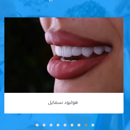
هوليود سمايل