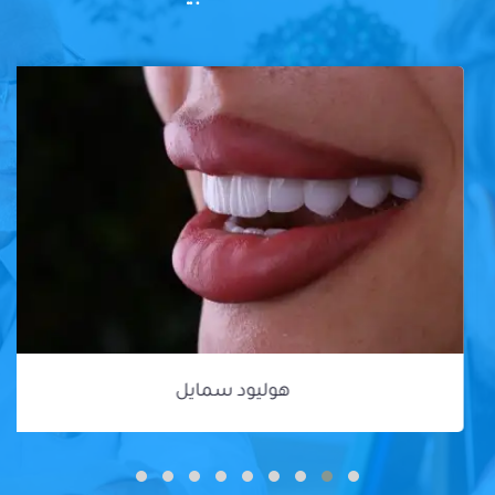
هوليود سمايل