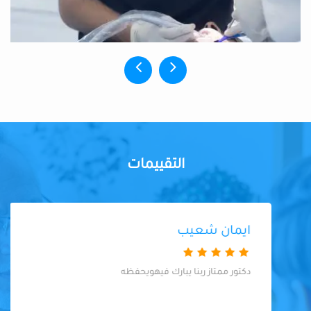
التقييمات
ايمان شعيب
دكتور ممتاز ربنا يبارك فيهويحفظه