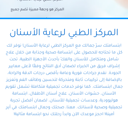
المركز هو وجهةً مميزة تضم جميع
احتياجات الأسنان تحت سقف واحد،
وتضمن لك حلاً شاملًا لجميع
المركز الطبي لرعاية الأسنان
مشكلات أسنانك بفضل فريقنا
ابتسامتك سرّ جمالك مع المركز الطبي لرعاية الأسنان! نوفر لك
المتخصص ذوي الخبرة، ستجد نفسك
كل ما تحتاجه للحصول على ابتسامة صحية وجذابة من خلال علاج
شامل ومتكامل للأسنان والفكّ بأحدث الأجهزة الطبية، تحت
في أيد أمينة تلبي احتياجاتك بكل
إشراف فريق من الخبراء لضمان أدق النتائج وفقًا لأعلى معايير
احترافية ودقة.
الجودة. نقدم جراحات فورية وعامة بأقصى درجات الدقة والراحة،
بالإضافة إلى تركيبات ثابتة ومتحركة لتحسين وظائف الفم وتعزيز
جمال ابتسامتك. كما نوفر خدمات تجميلية متكاملة تشمل تقويم
الأسنان، حشوات الأسنان، علاج أسنان الأطفال، ابتسامة
هوليوودية، وعدسات تجميلية للأسنان، لضمان أفضل تجربة
تجميلية وصحية لأسنانك. معنا، صحتك وجمال ابتسامتك في أيدٍ
أمينة! احجز موعدك الآن وابدأ رحلتك نحو ابتسامة مثالية!