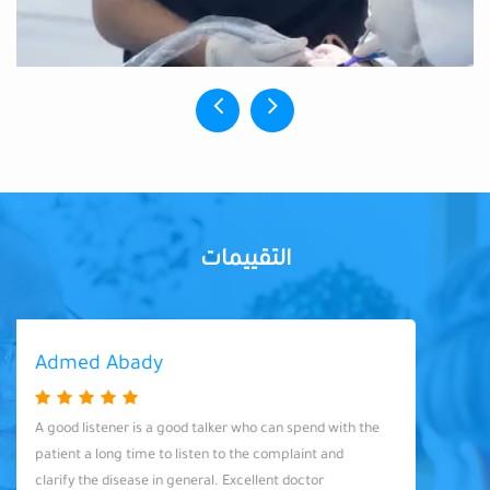
التقييمات
Admed Abady
A good listener is a good talker who can spend with the
patient a long time to listen to the complaint and
clarify the disease in general. Excellent doctor