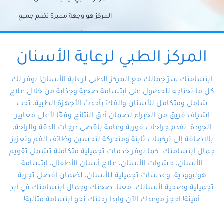
المركز هو وجهةً مميزة تضم جميع
احتياجات الأسنان تحت سقف واحد،
وتضمن لك حلاً شاملًا لجميع
المركز الطبي لرعاية الأسنان
مشكلات أسنانك بفضل فريقنا
ابتسامتك سرّ جمالك مع المركز الطبي لرعاية الأسنان! نوفر لك
المتخصص ذوي الخبرة، ستجد نفسك
كل ما تحتاجه للحصول على ابتسامة صحية وجذابة من خلال علاج
شامل ومتكامل للأسنان والفكّ بأحدث الأجهزة الطبية، تحت
في أيد أمينة تلبي احتياجاتك بكل
إشراف فريق من الخبراء لضمان أدق النتائج وفقًا لأعلى معايير
احترافية ودقة.
الجودة. نقدم جراحات فورية وعامة بأقصى درجات الدقة والراحة،
بالإضافة إلى تركيبات ثابتة ومتحركة لتحسين وظائف الفم وتعزيز
جمال ابتسامتك. كما نوفر خدمات تجميلية متكاملة تشمل تقويم
الأسنان، حشوات الأسنان، علاج أسنان الأطفال، ابتسامة
هوليوودية، وعدسات تجميلية للأسنان، لضمان أفضل تجربة
تجميلية وصحية لأسنانك. معنا، صحتك وجمال ابتسامتك في أيدٍ
أمينة! احجز موعدك الآن وابدأ رحلتك نحو ابتسامة مثالية!