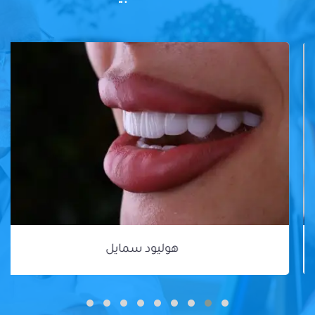
هوليود سمايل