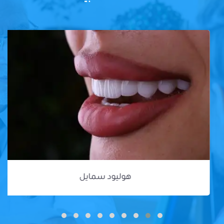
هوليود سمايل