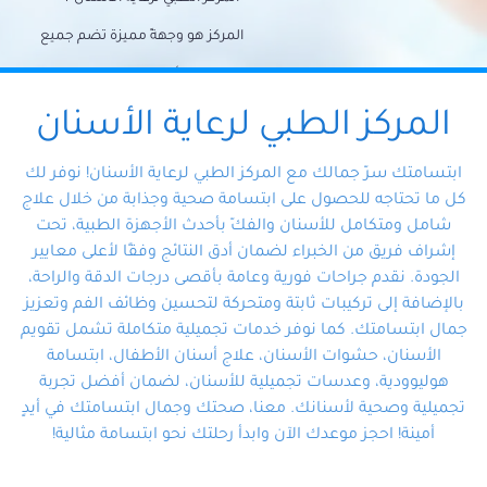
المركز هو وجهةً مميزة تضم جميع
احتياجات الأسنان تحت سقف واحد،
وتضمن لك حلاً شاملًا لجميع
المركز الطبي لرعاية الأسنان
مشكلات أسنانك بفضل فريقنا
ابتسامتك سرّ جمالك مع المركز الطبي لرعاية الأسنان! نوفر لك
المتخصص ذوي الخبرة، ستجد نفسك
كل ما تحتاجه للحصول على ابتسامة صحية وجذابة من خلال علاج
شامل ومتكامل للأسنان والفكّ بأحدث الأجهزة الطبية، تحت
في أيد أمينة تلبي احتياجاتك بكل
إشراف فريق من الخبراء لضمان أدق النتائج وفقًا لأعلى معايير
احترافية ودقة.
الجودة. نقدم جراحات فورية وعامة بأقصى درجات الدقة والراحة،
بالإضافة إلى تركيبات ثابتة ومتحركة لتحسين وظائف الفم وتعزيز
جمال ابتسامتك. كما نوفر خدمات تجميلية متكاملة تشمل تقويم
الأسنان، حشوات الأسنان، علاج أسنان الأطفال، ابتسامة
هوليوودية، وعدسات تجميلية للأسنان، لضمان أفضل تجربة
تجميلية وصحية لأسنانك. معنا، صحتك وجمال ابتسامتك في أيدٍ
أمينة! احجز موعدك الآن وابدأ رحلتك نحو ابتسامة مثالية!