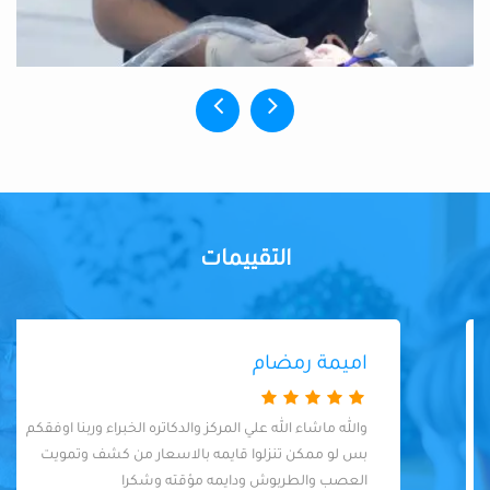
التقييمات
اميمة رمضام
والله ماشاء الله علي المركز والدكاتره الخبراء وربنا اوفقكم
بس لو ممكن تنزلوا قايمه بالاسعار من كشف وتمويت
العصب والطربوش ودايمه مؤقته وشكرا