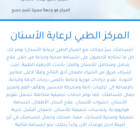
المركز هو وجهةً مميزة تضم جميع
احتياجات الأسنان تحت سقف واحد،
وتضمن لك حلاً شاملًا لجميع
المركز الطبي لرعاية الأسنان
مشكلات أسنانك بفضل فريقنا
ابتسامتك سرّ جمالك مع المركز الطبي لرعاية الأسنان! نوفر لك
المتخصص ذوي الخبرة، ستجد نفسك
كل ما تحتاجه للحصول على ابتسامة صحية وجذابة من خلال علاج
شامل ومتكامل للأسنان والفكّ بأحدث الأجهزة الطبية، تحت
في أيد أمينة تلبي احتياجاتك بكل
إشراف فريق من الخبراء لضمان أدق النتائج وفقًا لأعلى معايير
احترافية ودقة.
الجودة. نقدم جراحات فورية وعامة بأقصى درجات الدقة والراحة،
بالإضافة إلى تركيبات ثابتة ومتحركة لتحسين وظائف الفم وتعزيز
جمال ابتسامتك. كما نوفر خدمات تجميلية متكاملة تشمل تقويم
الأسنان، حشوات الأسنان، علاج أسنان الأطفال، ابتسامة
هوليوودية، وعدسات تجميلية للأسنان، لضمان أفضل تجربة
تجميلية وصحية لأسنانك. معنا، صحتك وجمال ابتسامتك في أيدٍ
أمينة! احجز موعدك الآن وابدأ رحلتك نحو ابتسامة مثالية!