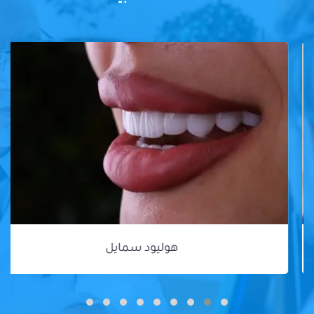
هوليود سمايل