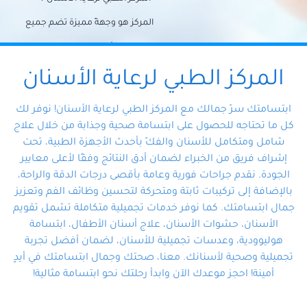
المركز هو وجهةً مميزة تضم جميع
احتياجات الأسنان تحت سقف واحد،
وتضمن لك حلاً شاملًا لجميع
المركز الطبي لرعاية الأسنان
مشكلات أسنانك بفضل فريقنا
ابتسامتك سرّ جمالك مع المركز الطبي لرعاية الأسنان! نوفر لك
المتخصص ذوي الخبرة، ستجد نفسك
كل ما تحتاجه للحصول على ابتسامة صحية وجذابة من خلال علاج
شامل ومتكامل للأسنان والفكّ بأحدث الأجهزة الطبية، تحت
في أيد أمينة تلبي احتياجاتك بكل
إشراف فريق من الخبراء لضمان أدق النتائج وفقًا لأعلى معايير
احترافية ودقة.
الجودة. نقدم جراحات فورية وعامة بأقصى درجات الدقة والراحة،
بالإضافة إلى تركيبات ثابتة ومتحركة لتحسين وظائف الفم وتعزيز
جمال ابتسامتك. كما نوفر خدمات تجميلية متكاملة تشمل تقويم
الأسنان، حشوات الأسنان، علاج أسنان الأطفال، ابتسامة
هوليوودية، وعدسات تجميلية للأسنان، لضمان أفضل تجربة
تجميلية وصحية لأسنانك. معنا، صحتك وجمال ابتسامتك في أيدٍ
أمينة! احجز موعدك الآن وابدأ رحلتك نحو ابتسامة مثالية!