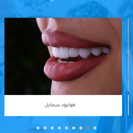
هوليود سمايل