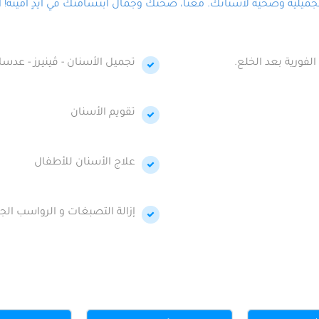
لية وصحية لأسنانك. معنا، صحتك وجمال ابتسامتك في أيدٍ أمينة! احج
الفورية بعد الخلع.
تجميل الأسنان - ڤينيرز - عدسا
تقويم الأسنان
علاج الأسنان للأطفال
إزالة التصبغات و الرواسب الجي