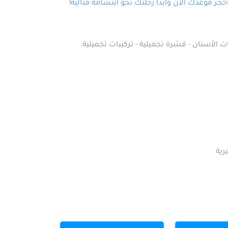
ز موعدك الآن وابدأ رحلتك نحو ابتسامة مثالية!
ت الأسنان - قشرة تجميلية - تركيبات تجميلية.
رية