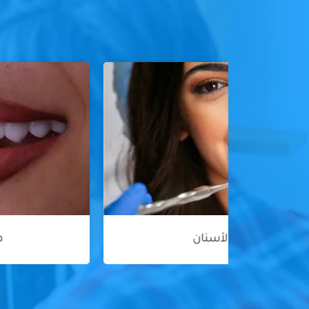
هوليود سمايل