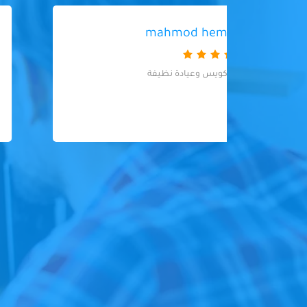
هانى عبد العزيز
دكتور ممتاز وامين ويشرح للمريض الحالة
بوضوح