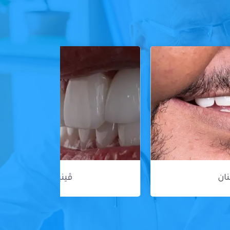
ڤينير الأسنان