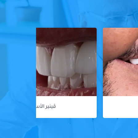
ڤينير الأسنان