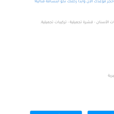
ز موعدك الآن وابدأ رحلتك نحو ابتسامة مثالية!
ت الأسنان - قشرة تجميلية - تركيبات تجميلية.
رية