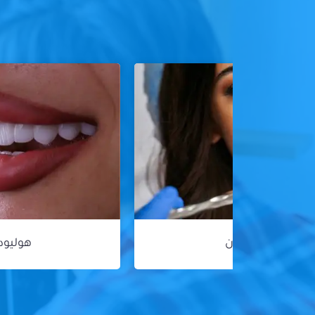
هوليود سمايل