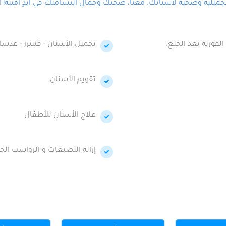
لية وصحية لأسنانك. معنا، صحتك وجمال ابتسامتك في أيدٍ أمينة! احج
الفورية بعد الخلع.
تجميل الأسنان - ڤينيرز - عدسا
تقويم الأسنان
علاج الأسنان للأطفال
إزالة التصبغات و الرواسب الجي