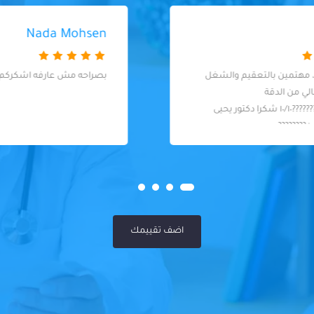
Nada Mohsen
بصراحه مش عارفه اشكركم ازاي ع زوقكم
اضف تقييمك