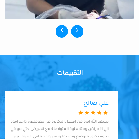
التقييمات
علي صالح
يشهد الله انوة من افضل الدكاترة في معاملتوة واحتراموة
الي الأمراض ومتابعتوة المتواصلة مع المريض حتي هو في
بيتوة دكتور متوضع وبصيط ويقدر واحد مافي عندوة تميز