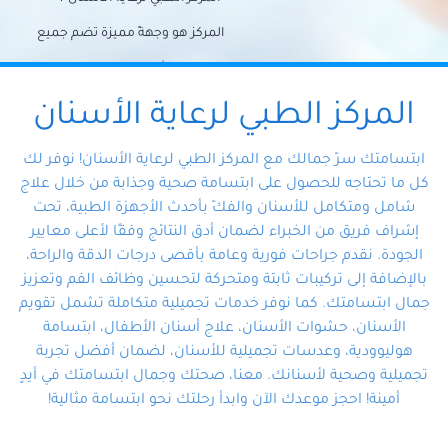
المركز هو وجهةً مميزة تضم جميع
احتياجات الأسنان تحت سقف واحد،
وتضمن لك حلاً شاملًا لجميع
المركز الطبي لرعاية الأسنان
مشكلات أسنانك بفضل فريقنا
ابتسامتك سرّ جمالك مع المركز الطبي لرعاية الأسنان! نوفر لك
المتخصص ذوي الخبرة، ستجد نفسك
كل ما تحتاجه للحصول على ابتسامة صحية وجذابة من خلال علاج
شامل ومتكامل للأسنان والفكّ بأحدث الأجهزة الطبية، تحت
في أيد أمينة تلبي احتياجاتك بكل
إشراف فريق من الخبراء لضمان أدق النتائج وفقًا لأعلى معايير
احترافية ودقة.
الجودة. نقدم جراحات فورية وعامة بأقصى درجات الدقة والراحة،
بالإضافة إلى تركيبات ثابتة ومتحركة لتحسين وظائف الفم وتعزيز
جمال ابتسامتك. كما نوفر خدمات تجميلية متكاملة تشمل تقويم
الأسنان، حشوات الأسنان، علاج أسنان الأطفال، ابتسامة
هوليوودية، وعدسات تجميلية للأسنان، لضمان أفضل تجربة
تجميلية وصحية لأسنانك. معنا، صحتك وجمال ابتسامتك في أيدٍ
أمينة! احجز موعدك الآن وابدأ رحلتك نحو ابتسامة مثالية!