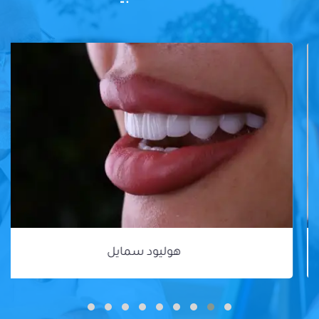
هوليود سمايل