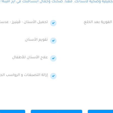
لية وصحية لأسنانك. معنا، صحتك وجمال ابتسامتك في أيدٍ أمينة! احج
الفورية بعد الخلع.
تجميل الأسنان - ڤينيرز - عدسا
تقويم الأسنان
علاج الأسنان للأطفال
إزالة التصبغات و الرواسب الجي