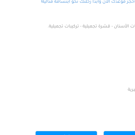
ز موعدك الآن وابدأ رحلتك نحو ابتسامة مثالية!
ت الأسنان - قشرة تجميلية - تركيبات تجميلية.
رية