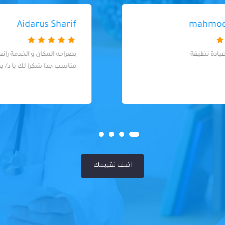
Aidarus Sharif
بصراحه المكان و الخدمة رائعة والسعر
مناسب جدا شكرا لك يا د/ يحيى
اضف تقييمك