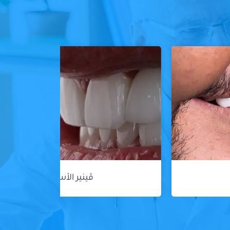
ڤينير الأسنان