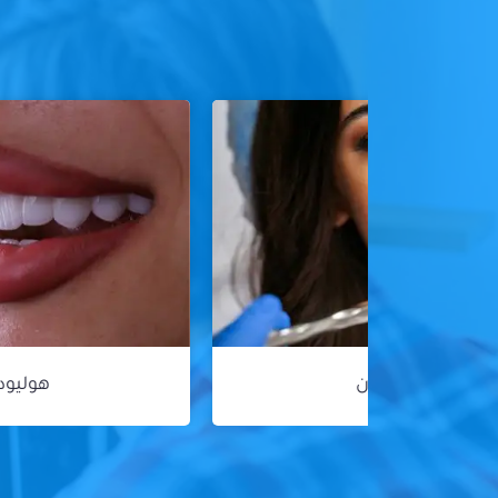
هوليود سمايل