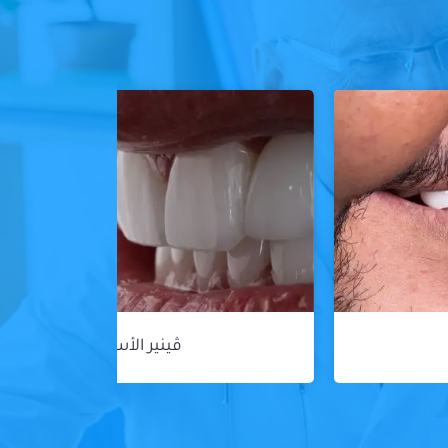
ڤينير الأسنان