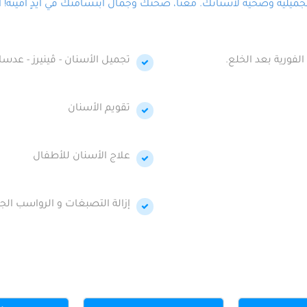
لية وصحية لأسنانك. معنا، صحتك وجمال ابتسامتك في أيدٍ أمينة! احج
الفورية بعد الخلع.
تجميل الأسنان - ڤينيرز - عدسا
تقويم الأسنان
علاج الأسنان للأطفال
إزالة التصبغات و الرواسب الجي