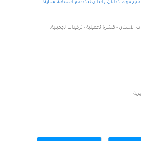
ز موعدك الآن وابدأ رحلتك نحو ابتسامة مثالية!
ت الأسنان - قشرة تجميلية - تركيبات تجميلية.
رية