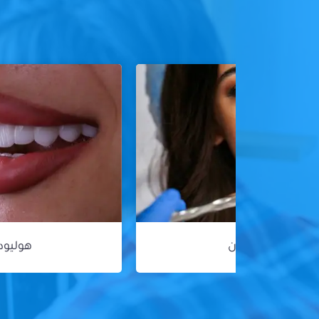
هوليود سمايل