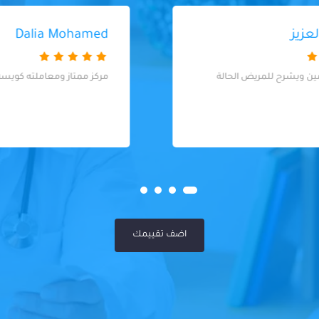
Dalia Mohamed
مركز ممتاز ومعاملته كويسه شكرا ليكم
اضف تقييمك