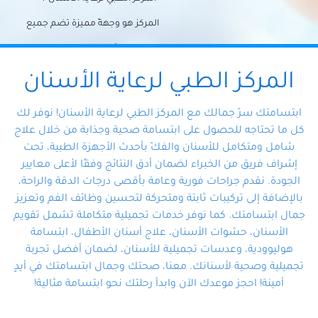
المركز هو وجهةً مميزة تضم جميع
احتياجات الأسنان تحت سقف واحد،
وتضمن لك حلاً شاملًا لجميع
المركز الطبي لرعاية الأسنان
مشكلات أسنانك بفضل فريقنا
ابتسامتك سرّ جمالك مع المركز الطبي لرعاية الأسنان! نوفر لك
المتخصص ذوي الخبرة، ستجد نفسك
كل ما تحتاجه للحصول على ابتسامة صحية وجذابة من خلال علاج
شامل ومتكامل للأسنان والفكّ بأحدث الأجهزة الطبية، تحت
في أيد أمينة تلبي احتياجاتك بكل
إشراف فريق من الخبراء لضمان أدق النتائج وفقًا لأعلى معايير
احترافية ودقة.
الجودة. نقدم جراحات فورية وعامة بأقصى درجات الدقة والراحة،
بالإضافة إلى تركيبات ثابتة ومتحركة لتحسين وظائف الفم وتعزيز
جمال ابتسامتك. كما نوفر خدمات تجميلية متكاملة تشمل تقويم
الأسنان، حشوات الأسنان، علاج أسنان الأطفال، ابتسامة
هوليوودية، وعدسات تجميلية للأسنان، لضمان أفضل تجربة
تجميلية وصحية لأسنانك. معنا، صحتك وجمال ابتسامتك في أيدٍ
أمينة! احجز موعدك الآن وابدأ رحلتك نحو ابتسامة مثالية!