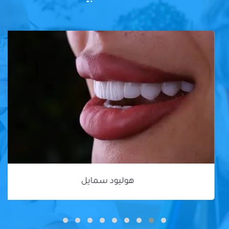
هوليود سمايل