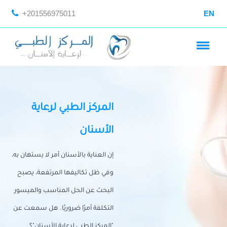
+201556975011
EN
المركز الطبي لرعاية
الأسنان
إن العناية بالأسنان أمر لا يستهان به،
وفي ظل تكاليفها المرتفعة، يصبح
البحث عن الحل المناسب والميسور
التكلفة أمرًا ضروريًا. هل سمعت عن
"المركز الطبي لرعاية الأسنان"؟