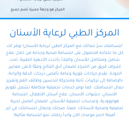
المركز هو وجهةً مميزة تضم جميع
احتياجات الأسنان تحت سقف واحد،
وتضمن لك حلاً شاملًا لجميع
المركز الطبي لرعاية الأسنان
مشكلات أسنانك بفضل فريقنا
ابتسامتك سرّ جمالك مع المركز الطبي لرعاية الأسنان! نوفر لك
المتخصص ذوي الخبرة، ستجد نفسك
كل ما تحتاجه للحصول على ابتسامة صحية وجذابة من خلال علاج
شامل ومتكامل للأسنان والفكّ بأحدث الأجهزة الطبية، تحت
في أيد أمينة تلبي احتياجاتك بكل
إشراف فريق من الخبراء لضمان أدق النتائج وفقًا لأعلى معايير
احترافية ودقة.
الجودة. نقدم جراحات فورية وعامة بأقصى درجات الدقة والراحة،
بالإضافة إلى تركيبات ثابتة ومتحركة لتحسين وظائف الفم وتعزيز
جمال ابتسامتك. كما نوفر خدمات تجميلية متكاملة تشمل تقويم
الأسنان، حشوات الأسنان، علاج أسنان الأطفال، ابتسامة
هوليوودية، وعدسات تجميلية للأسنان، لضمان أفضل تجربة
تجميلية وصحية لأسنانك. معنا، صحتك وجمال ابتسامتك في أيدٍ
أمينة! احجز موعدك الآن وابدأ رحلتك نحو ابتسامة مثالية!