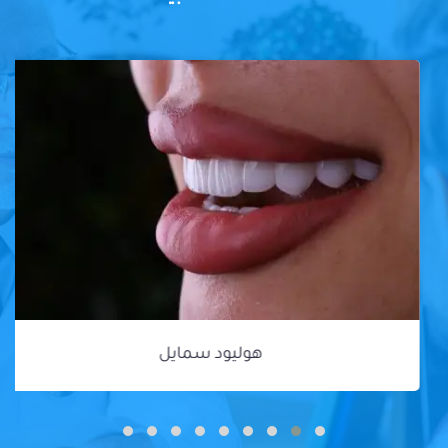
هوليود سمايل