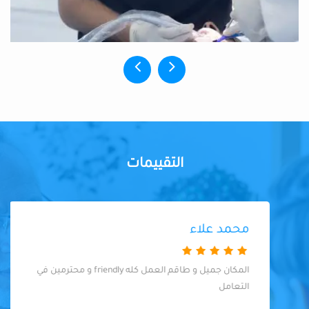
التقييمات
محمد علاء
المكان جميل و طاقم العمل كله friendly و محترمين في
التعامل