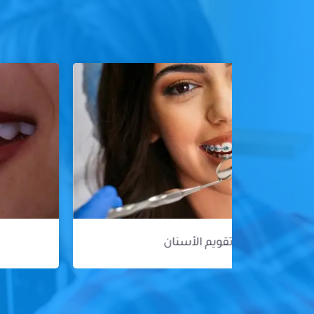
هوليود سمايل