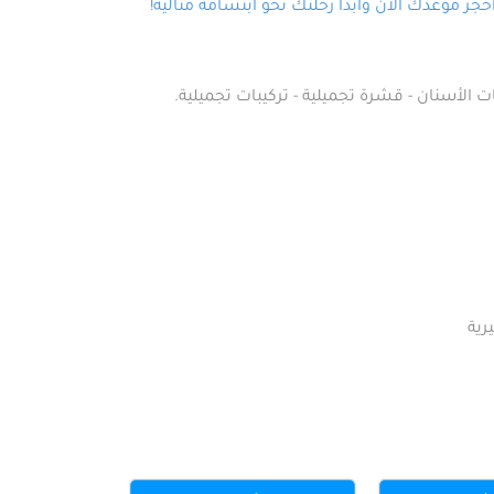
ز موعدك الآن وابدأ رحلتك نحو ابتسامة مثالية!
ت الأسنان - قشرة تجميلية - تركيبات تجميلية.
رية