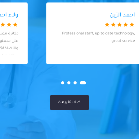
ولاء احمد
دكاترة ممتازين، مهتمين بالتعقيم والشغل
على مستوى عالي من الدقة
والنضافة????????????١٠/١٠ شكرا دكتور يحيى
ودكتورة ياسمين????????
اضف تقييمك