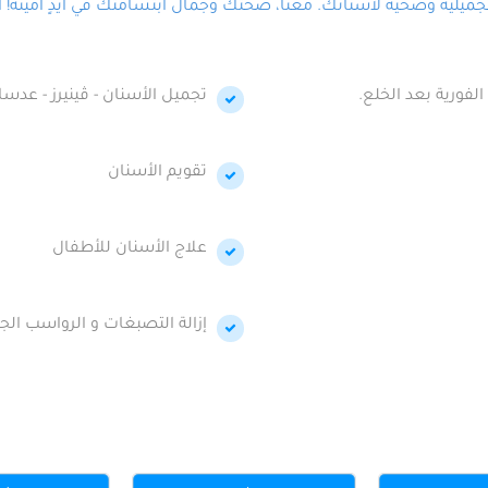
لية وصحية لأسنانك. معنا، صحتك وجمال ابتسامتك في أيدٍ أمينة! احج
الفورية بعد الخلع.
تجميل الأسنان - ڤينيرز - عدسا
تقويم الأسنان
علاج الأسنان للأطفال
إزالة التصبغات و الرواسب الجي