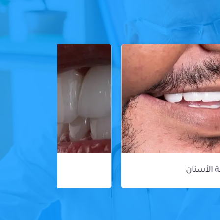
ڤينير الأسنان