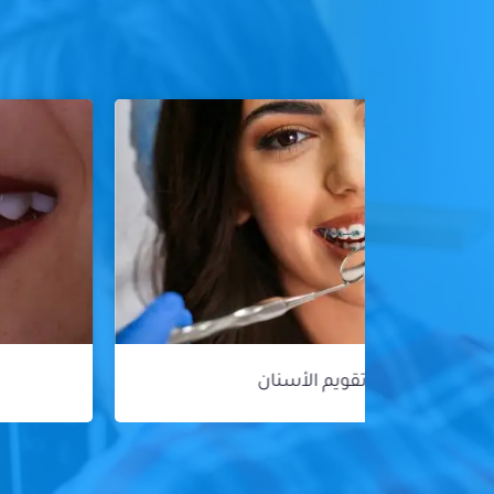
هوليود سمايل