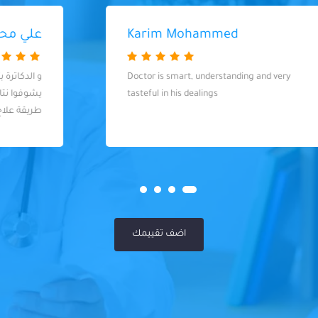
علي محمد
و الدكاترة بتعمل شغلها بضمير و بيحبوا
يشوفوا نتائج حلوة لشغلهم و يلاقوا أنسب
طريقة علاج تريح المريض
اضف تقييمك