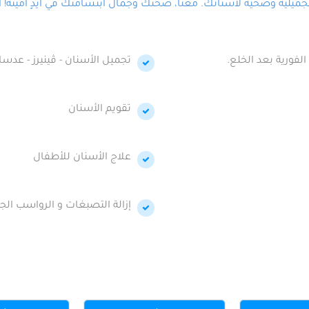
لية وصحية لأسنانك. معنا، صحتك وجمال ابتسامتك في أيدٍ أمينة! احج
الفورية بعد الخلع.
تجميل الأسنان - ڤينيرز - عدسا
تقويم الأسنان
علاج الأسنان للأطفال
إزالة التصبغات و الرواسب الجي