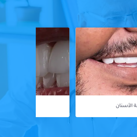
ڤينير الأسنان