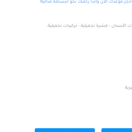
ز موعدك الآن وابدأ رحلتك نحو ابتسامة مثالية!
ت الأسنان - قشرة تجميلية - تركيبات تجميلية.
رية