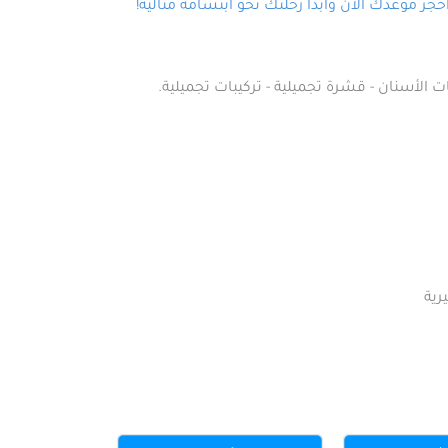
ز موعدك الآن وابدأ رحلتك نحو ابتسامة مثالية!
ت الأسنان - قشرة تجميلية - تركيبات تجميلية.
رية