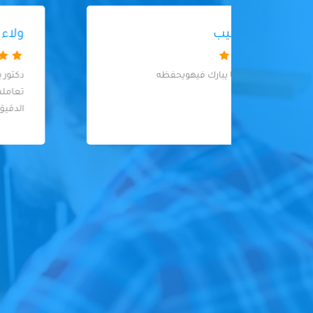
ولاء احمد
دكتور يحيى اشطررر وانضف دكتور اسنان
تعاملت معاه ماشاءالله عالنضافة والشغل
الدقيق ربنا يباركله.