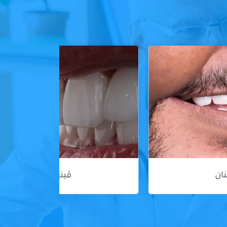
ڤينير الأسنان