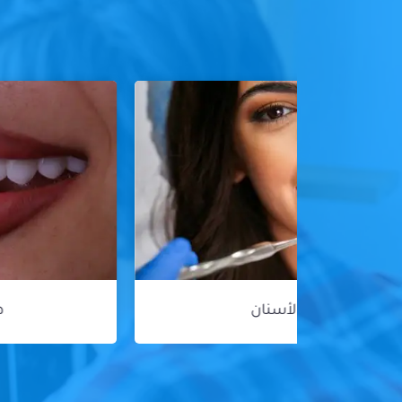
هوليود سمايل