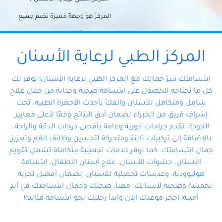
المركز هو وجهةً مميزة تضم جميع
احتياجات الأسنان تحت سقف واحد،
وتضمن لك حلاً شاملًا لجميع
المركز الطبي لرعاية الأسنان
مشكلات أسنانك بفضل فريقنا
ابتسامتك سرّ جمالك مع المركز الطبي لرعاية الأسنان! نوفر لك
المتخصص ذوي الخبرة، ستجد نفسك
كل ما تحتاجه للحصول على ابتسامة صحية وجذابة من خلال علاج
شامل ومتكامل للأسنان والفكّ بأحدث الأجهزة الطبية، تحت
في أيد أمينة تلبي احتياجاتك بكل
إشراف فريق من الخبراء لضمان أدق النتائج وفقًا لأعلى معايير
احترافية ودقة.
الجودة. نقدم جراحات فورية وعامة بأقصى درجات الدقة والراحة،
بالإضافة إلى تركيبات ثابتة ومتحركة لتحسين وظائف الفم وتعزيز
جمال ابتسامتك. كما نوفر خدمات تجميلية متكاملة تشمل تقويم
الأسنان، حشوات الأسنان، علاج أسنان الأطفال، ابتسامة
هوليوودية، وعدسات تجميلية للأسنان، لضمان أفضل تجربة
تجميلية وصحية لأسنانك. معنا، صحتك وجمال ابتسامتك في أيدٍ
أمينة! احجز موعدك الآن وابدأ رحلتك نحو ابتسامة مثالية!