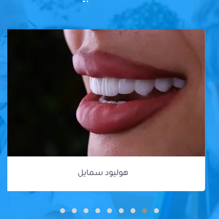
هوليود سمايل