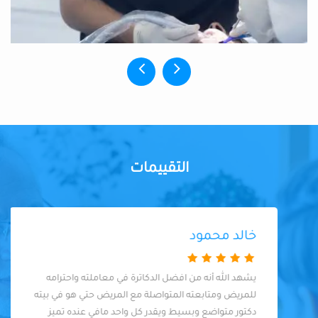
التقييمات
خالد محمود
يشهد الله أنه من افضل الدكاترة في معاملته واحترامه
للمريض ومتابعته المتواصلة مع المريض حتي هو في بيته
دكتور متواضع وبسيط ويقدر كل واحد مافي عنده تميز