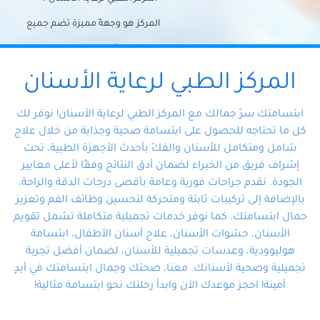
المركز هو وجهةً مميزة تضم جميع
احتياجات الأسنان تحت سقف واحد،
وتضمن لك حلاً شاملًا لجميع
المركز الطبي لرعاية الأسنان
مشكلات أسنانك بفضل فريقنا
ابتسامتك سرّ جمالك مع المركز الطبي لرعاية الأسنان! نوفر لك
المتخصص ذوي الخبرة، ستجد نفسك
كل ما تحتاجه للحصول على ابتسامة صحية وجذابة من خلال علاج
شامل ومتكامل للأسنان والفكّ بأحدث الأجهزة الطبية، تحت
في أيد أمينة تلبي احتياجاتك بكل
إشراف فريق من الخبراء لضمان أدق النتائج وفقًا لأعلى معايير
احترافية ودقة.
الجودة. نقدم جراحات فورية وعامة بأقصى درجات الدقة والراحة،
بالإضافة إلى تركيبات ثابتة ومتحركة لتحسين وظائف الفم وتعزيز
جمال ابتسامتك. كما نوفر خدمات تجميلية متكاملة تشمل تقويم
الأسنان، حشوات الأسنان، علاج أسنان الأطفال، ابتسامة
هوليوودية، وعدسات تجميلية للأسنان، لضمان أفضل تجربة
تجميلية وصحية لأسنانك. معنا، صحتك وجمال ابتسامتك في أيدٍ
أمينة! احجز موعدك الآن وابدأ رحلتك نحو ابتسامة مثالية!