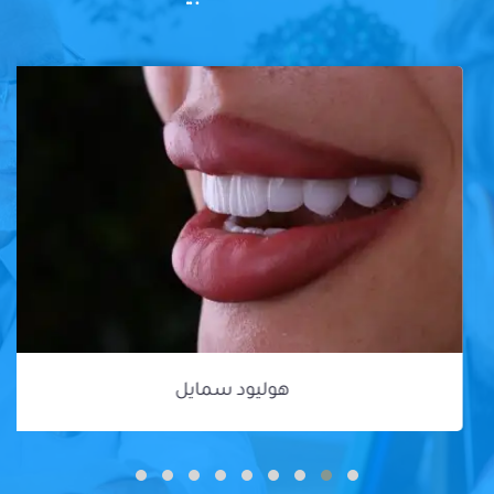
هوليود سمايل