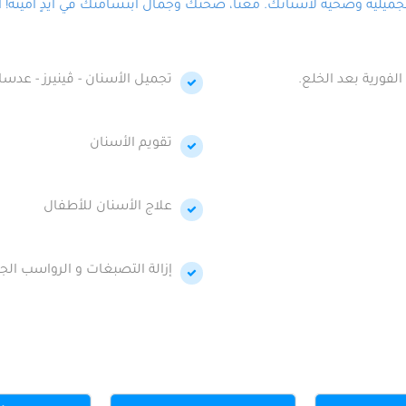
لية وصحية لأسنانك. معنا، صحتك وجمال ابتسامتك في أيدٍ أمينة! احج
الفورية بعد الخلع.
تجميل الأسنان - ڤينيرز - عدسا
تقويم الأسنان
علاج الأسنان للأطفال
إزالة التصبغات و الرواسب الجي