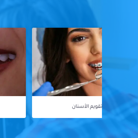
هوليود سمايل