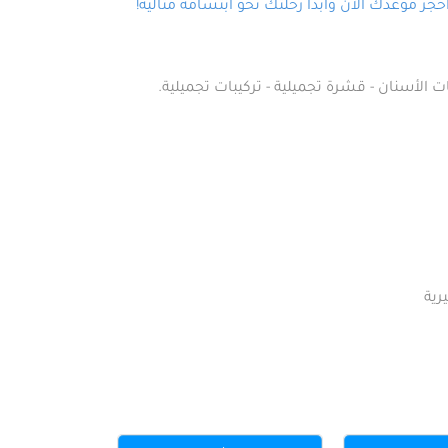
ز موعدك الآن وابدأ رحلتك نحو ابتسامة مثالية!
ت الأسنان - قشرة تجميلية - تركيبات تجميلية.
رية