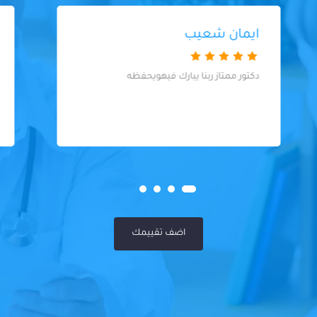
علي صالح
يشهد الله انوة من افضل الدكاترة في
معاملتوة واحتراموة الي الأمراض ومتابعتوة
المتواصلة مع المريض حتي هو في بيتوة دكتور
متوضع وبصيط ويقدر واحد مافي عندوة تميز
في احد كل الأمراض عندوة سوي سيه
اضف تقييمك