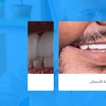
ڤينير الأسنان