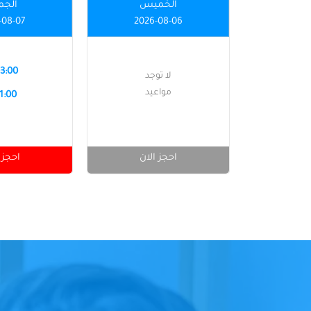
الخميس
الجم
-08-07
2026-08-06
03:00 
لا توجد
مواعيد
11:00 
احجز الان
احجز 