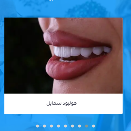
هوليود سمايل