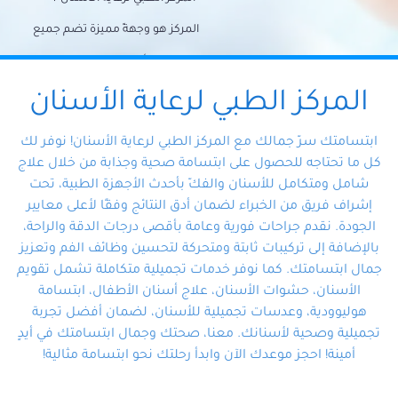
المركز هو وجهةً مميزة تضم جميع
احتياجات الأسنان تحت سقف واحد،
وتضمن لك حلاً شاملًا لجميع
المركز الطبي لرعاية الأسنان
مشكلات أسنانك بفضل فريقنا
ابتسامتك سرّ جمالك مع المركز الطبي لرعاية الأسنان! نوفر لك
المتخصص ذوي الخبرة، ستجد نفسك
كل ما تحتاجه للحصول على ابتسامة صحية وجذابة من خلال علاج
شامل ومتكامل للأسنان والفكّ بأحدث الأجهزة الطبية، تحت
في أيد أمينة تلبي احتياجاتك بكل
إشراف فريق من الخبراء لضمان أدق النتائج وفقًا لأعلى معايير
احترافية ودقة.
الجودة. نقدم جراحات فورية وعامة بأقصى درجات الدقة والراحة،
بالإضافة إلى تركيبات ثابتة ومتحركة لتحسين وظائف الفم وتعزيز
جمال ابتسامتك. كما نوفر خدمات تجميلية متكاملة تشمل تقويم
الأسنان، حشوات الأسنان، علاج أسنان الأطفال، ابتسامة
هوليوودية، وعدسات تجميلية للأسنان، لضمان أفضل تجربة
تجميلية وصحية لأسنانك. معنا، صحتك وجمال ابتسامتك في أيدٍ
أمينة! احجز موعدك الآن وابدأ رحلتك نحو ابتسامة مثالية!