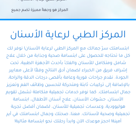
المركز هو وجهةً مميزة تضم جميع
احتياجات الأسنان تحت سقف واحد،
وتضمن لك حلاً شاملًا لجميع
المركز الطبي لرعاية الأسنان
مشكلات أسنانك بفضل فريقنا
ابتسامتك سرّ جمالك مع المركز الطبي لرعاية الأسنان! نوفر لك
المتخصص ذوي الخبرة، ستجد نفسك
كل ما تحتاجه للحصول على ابتسامة صحية وجذابة من خلال علاج
شامل ومتكامل للأسنان والفكّ بأحدث الأجهزة الطبية، تحت
في أيد أمينة تلبي احتياجاتك بكل
إشراف فريق من الخبراء لضمان أدق النتائج وفقًا لأعلى معايير
احترافية ودقة.
الجودة. نقدم جراحات فورية وعامة بأقصى درجات الدقة والراحة،
بالإضافة إلى تركيبات ثابتة ومتحركة لتحسين وظائف الفم وتعزيز
جمال ابتسامتك. كما نوفر خدمات تجميلية متكاملة تشمل تقويم
الأسنان، حشوات الأسنان، علاج أسنان الأطفال، ابتسامة
هوليوودية، وعدسات تجميلية للأسنان، لضمان أفضل تجربة
تجميلية وصحية لأسنانك. معنا، صحتك وجمال ابتسامتك في أيدٍ
أمينة! احجز موعدك الآن وابدأ رحلتك نحو ابتسامة مثالية!