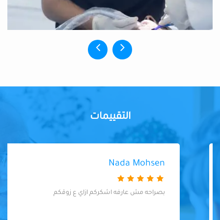
التقييمات
Nada Mohsen
بصراحه مش عارفه اشكركم ازاي ع زوقكم