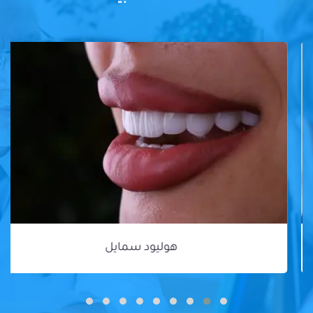
هوليود سمايل