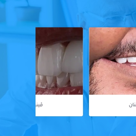
ڤينير الأسنان