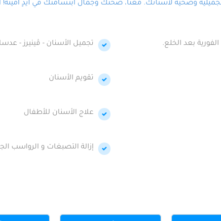
لية وصحية لأسنانك. معنا، صحتك وجمال ابتسامتك في أيدٍ أمينة! احج
الفورية بعد الخلع.
تجميل الأسنان - ڤينيرز - عدسا
تقويم الأسنان
علاج الأسنان للأطفال
إزالة التصبغات و الرواسب الجي