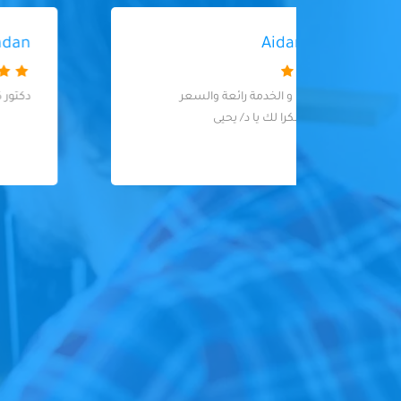
mahmod hemdan
دكتور كويس وعيادة نظيفة