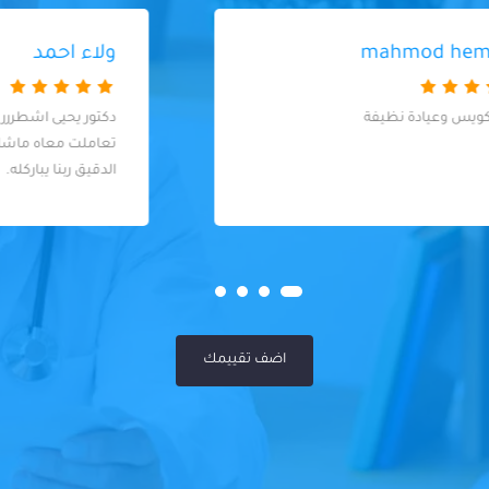
ولاء احمد
دكتور يحيى اشطررر وانضف دكتور اسنان
تعاملت معاه ماشاءالله عالنضافة والشغل
الدقيق ربنا يباركله.
اضف تقييمك