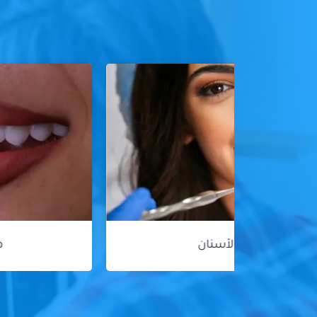
هوليود سمايل