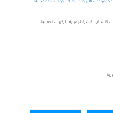
ز موعدك الآن وابدأ رحلتك نحو ابتسامة مثالية!
ت الأسنان - قشرة تجميلية - تركيبات تجميلية.
رية