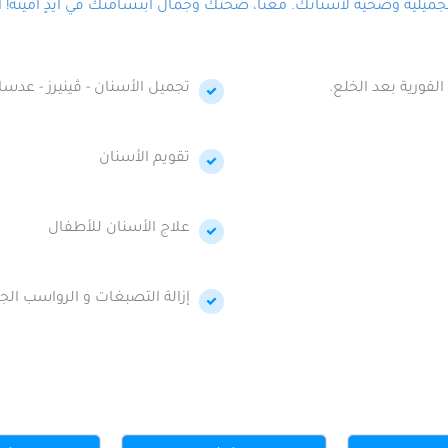
لية وصحية لأسنانك. معنا، صحتك وجمال ابتسامتك في أيدٍ أمينة! احج
الفورية بعد الخلع.
تجميل الأسنان - ڤينيرز - عدسا
تقويم الأسنان
علاج الأسنان للأطفال
إزالة التصبغات و الرواسب الجي