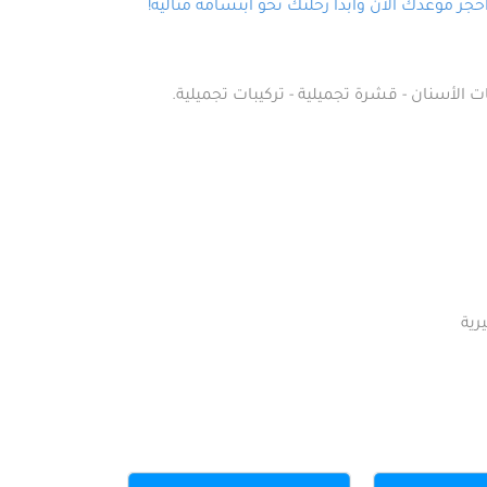
ز موعدك الآن وابدأ رحلتك نحو ابتسامة مثالية!
ت الأسنان - قشرة تجميلية - تركيبات تجميلية.
رية