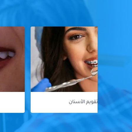
هوليود سمايل