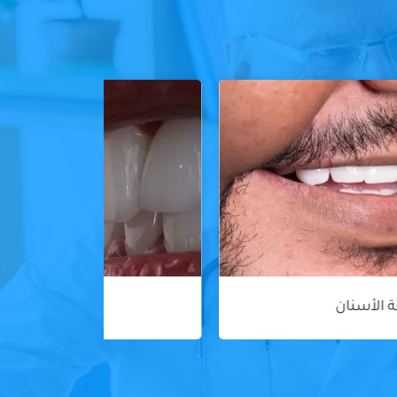
ڤينير الأسنان