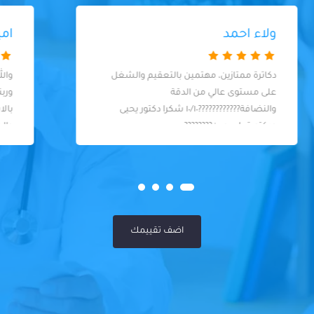
اميمة رمضام
والله ماشاء الله علي المركز والدكاتره الخبراء
وربنا اوفقكم بس لو ممكن تنزلوا قايمه
بالاسعار من كشف وتمويت العصب
والطربوش ودايمه مؤقته وشكرا
اضف تقييمك