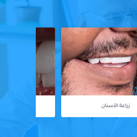
ڤينير الأسنان