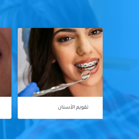
هوليود سمايل