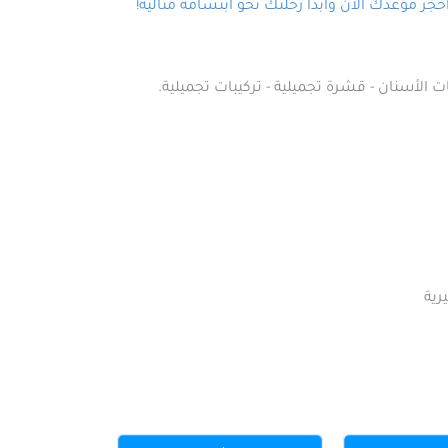
ز موعدك الآن وابدأ رحلتك نحو ابتسامة مثالية!
ت الأسنان - قشرة تجميلية - تركيبات تجميلية.
رية