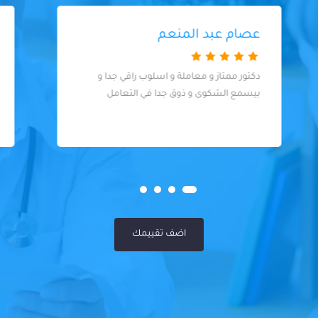
mahmod hemdan
دكتور كويس وعيادة نظيفة
اضف تقييمك