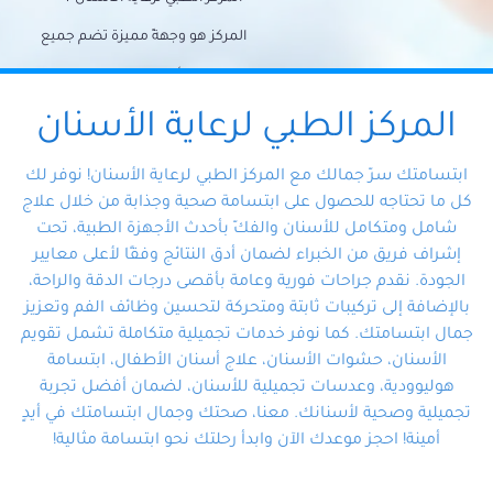
المركز هو وجهةً مميزة تضم جميع
احتياجات الأسنان تحت سقف واحد،
وتضمن لك حلاً شاملًا لجميع
المركز الطبي لرعاية الأسنان
مشكلات أسنانك بفضل فريقنا
ابتسامتك سرّ جمالك مع المركز الطبي لرعاية الأسنان! نوفر لك
المتخصص ذوي الخبرة، ستجد نفسك
كل ما تحتاجه للحصول على ابتسامة صحية وجذابة من خلال علاج
شامل ومتكامل للأسنان والفكّ بأحدث الأجهزة الطبية، تحت
في أيد أمينة تلبي احتياجاتك بكل
إشراف فريق من الخبراء لضمان أدق النتائج وفقًا لأعلى معايير
احترافية ودقة.
الجودة. نقدم جراحات فورية وعامة بأقصى درجات الدقة والراحة،
بالإضافة إلى تركيبات ثابتة ومتحركة لتحسين وظائف الفم وتعزيز
جمال ابتسامتك. كما نوفر خدمات تجميلية متكاملة تشمل تقويم
الأسنان، حشوات الأسنان، علاج أسنان الأطفال، ابتسامة
هوليوودية، وعدسات تجميلية للأسنان، لضمان أفضل تجربة
تجميلية وصحية لأسنانك. معنا، صحتك وجمال ابتسامتك في أيدٍ
أمينة! احجز موعدك الآن وابدأ رحلتك نحو ابتسامة مثالية!