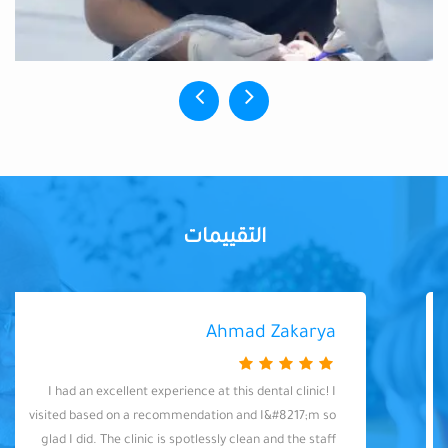
التقييمات
Ahmad Zakarya
I had an excellent experience at this dental clinic! I
visited based on a recommendation and I&#8217;m so
glad I did. The clinic is spotlessly clean and the staff