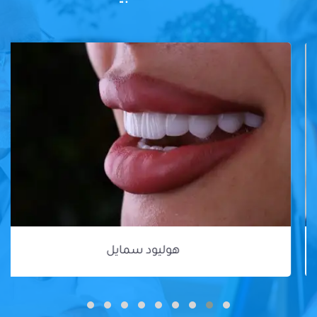
هوليود سمايل