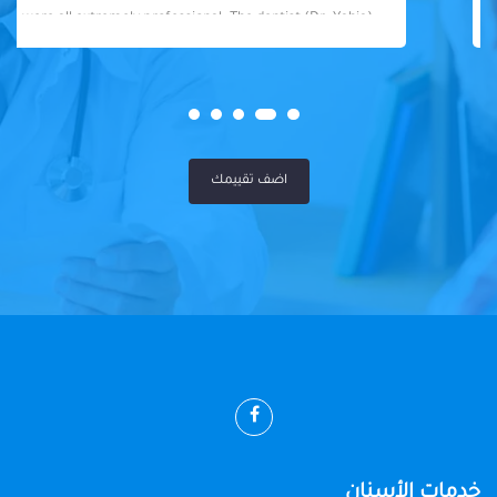
were all extremely professional. The dentist (Dr. Yahia)
was fantastic - knowledgeable, skilled, and so friendly. I
felt well taken care of throughout my visit. Highly
recommended!
اضف تقييمك
خدمات الأسنان