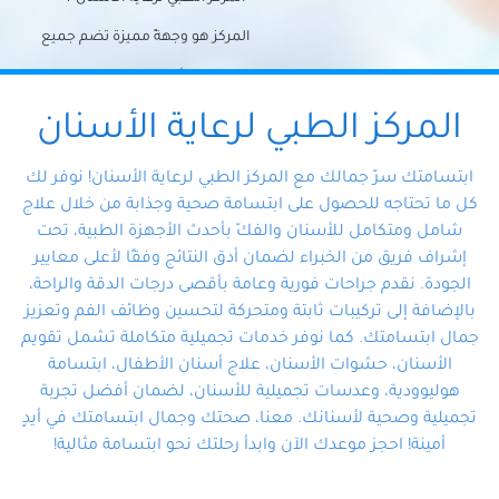
المركز هو وجهةً مميزة تضم جميع
احتياجات الأسنان تحت سقف واحد،
وتضمن لك حلاً شاملًا لجميع
المركز الطبي لرعاية الأسنان
مشكلات أسنانك بفضل فريقنا
ابتسامتك سرّ جمالك مع المركز الطبي لرعاية الأسنان! نوفر لك
المتخصص ذوي الخبرة، ستجد نفسك
كل ما تحتاجه للحصول على ابتسامة صحية وجذابة من خلال علاج
شامل ومتكامل للأسنان والفكّ بأحدث الأجهزة الطبية، تحت
في أيد أمينة تلبي احتياجاتك بكل
إشراف فريق من الخبراء لضمان أدق النتائج وفقًا لأعلى معايير
احترافية ودقة.
الجودة. نقدم جراحات فورية وعامة بأقصى درجات الدقة والراحة،
بالإضافة إلى تركيبات ثابتة ومتحركة لتحسين وظائف الفم وتعزيز
جمال ابتسامتك. كما نوفر خدمات تجميلية متكاملة تشمل تقويم
الأسنان، حشوات الأسنان، علاج أسنان الأطفال، ابتسامة
هوليوودية، وعدسات تجميلية للأسنان، لضمان أفضل تجربة
تجميلية وصحية لأسنانك. معنا، صحتك وجمال ابتسامتك في أيدٍ
أمينة! احجز موعدك الآن وابدأ رحلتك نحو ابتسامة مثالية!