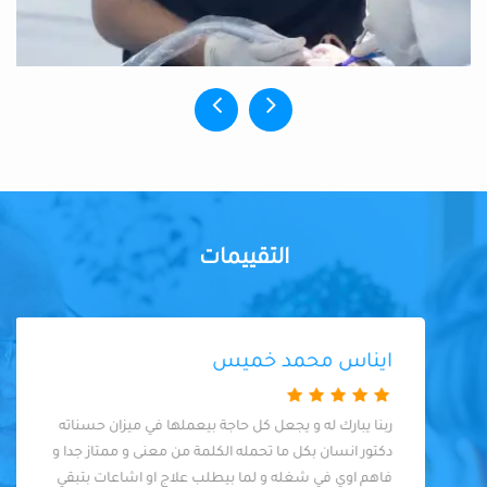
التقييمات
ايناس محمد خميس
ربنا يبارك له و يجعل كل حاجة بيعملها في ميزان حسناته
دكتور انسان بكل ما تحمله الكلمة من معنى و ممتاز جدا و
فاهم اوي في شغله و لما بيطلب علاج او اشاعات بتبقي