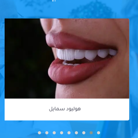
هوليود سمايل