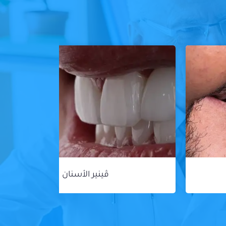
ڤينير الأسنان