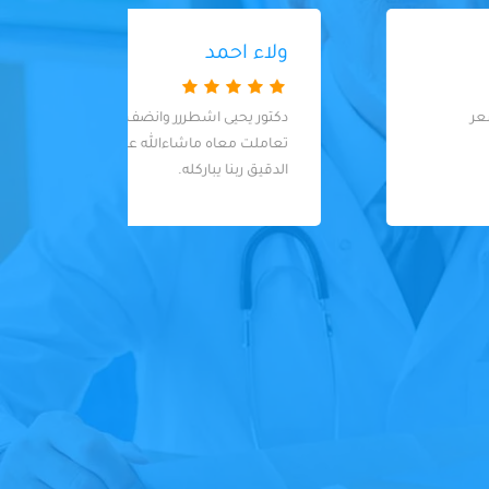
ولاء احمد
دكتور يحيى اشطررر وانضف دكتور اسنان
very
تعاملت معاه ماشاءالله عالنضافة والشغل
الدقيق ربنا يباركله.