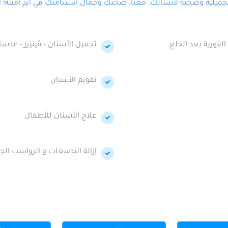
لية وصحية لأسنانك. معنا، صحتك وجمال ابتسامتك في أيدٍ أمينة! احج
الفورية بعد الخلع.
تجميل الأسنان - ڤينيرز - عدسا
تقويم الأسنان
علاج الأسنان للأطفال
إزالة التصبغات و الرواسب الجي