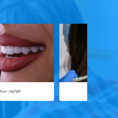
هوليود سمايل