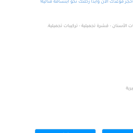
ز موعدك الآن وابدأ رحلتك نحو ابتسامة مثالية!
ت الأسنان - قشرة تجميلية - تركيبات تجميلية.
رية