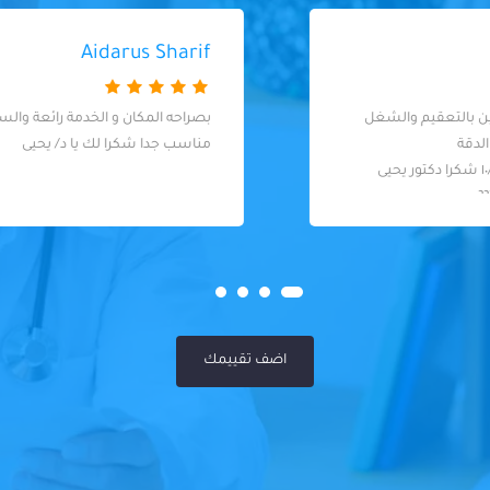
Aidarus Sharif
بصراحه المكان و الخدمة رائعة والسعر
مناسب جدا شكرا لك يا د/ يحيى
اضف تقييمك