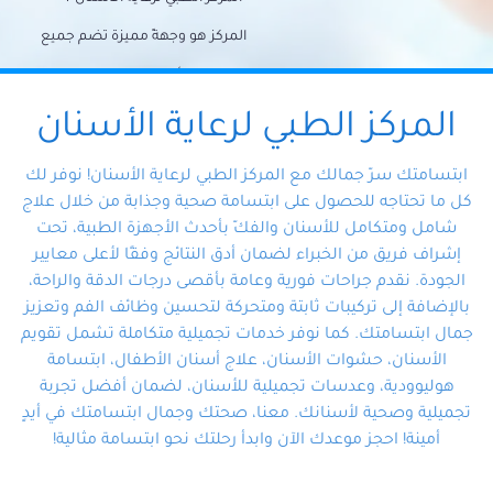
المركز هو وجهةً مميزة تضم جميع
احتياجات الأسنان تحت سقف واحد،
وتضمن لك حلاً شاملًا لجميع
المركز الطبي لرعاية الأسنان
مشكلات أسنانك بفضل فريقنا
ابتسامتك سرّ جمالك مع المركز الطبي لرعاية الأسنان! نوفر لك
المتخصص ذوي الخبرة، ستجد نفسك
كل ما تحتاجه للحصول على ابتسامة صحية وجذابة من خلال علاج
شامل ومتكامل للأسنان والفكّ بأحدث الأجهزة الطبية، تحت
في أيد أمينة تلبي احتياجاتك بكل
إشراف فريق من الخبراء لضمان أدق النتائج وفقًا لأعلى معايير
احترافية ودقة.
الجودة. نقدم جراحات فورية وعامة بأقصى درجات الدقة والراحة،
بالإضافة إلى تركيبات ثابتة ومتحركة لتحسين وظائف الفم وتعزيز
جمال ابتسامتك. كما نوفر خدمات تجميلية متكاملة تشمل تقويم
الأسنان، حشوات الأسنان، علاج أسنان الأطفال، ابتسامة
هوليوودية، وعدسات تجميلية للأسنان، لضمان أفضل تجربة
تجميلية وصحية لأسنانك. معنا، صحتك وجمال ابتسامتك في أيدٍ
أمينة! احجز موعدك الآن وابدأ رحلتك نحو ابتسامة مثالية!