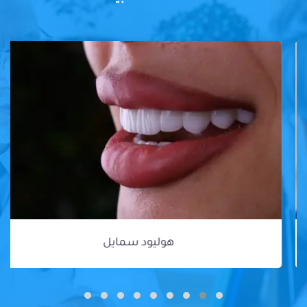
هوليود سمايل