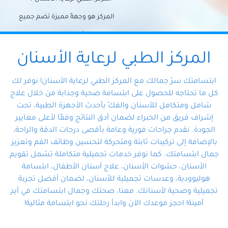
المركز هو وجهةً مميزة تضم جميع
احتياجات الأسنان تحت سقف واحد،
وتضمن لك حلاً شاملًا لجميع
المركز الطبي لرعاية الأسنان
مشكلات أسنانك بفضل فريقنا
ابتسامتك سرّ جمالك مع المركز الطبي لرعاية الأسنان! نوفر لك
المتخصص ذوي الخبرة، ستجد نفسك
كل ما تحتاجه للحصول على ابتسامة صحية وجذابة من خلال علاج
شامل ومتكامل للأسنان والفكّ بأحدث الأجهزة الطبية، تحت
في أيد أمينة تلبي احتياجاتك بكل
إشراف فريق من الخبراء لضمان أدق النتائج وفقًا لأعلى معايير
احترافية ودقة.
الجودة. نقدم جراحات فورية وعامة بأقصى درجات الدقة والراحة،
بالإضافة إلى تركيبات ثابتة ومتحركة لتحسين وظائف الفم وتعزيز
جمال ابتسامتك. كما نوفر خدمات تجميلية متكاملة تشمل تقويم
الأسنان، حشوات الأسنان، علاج أسنان الأطفال، ابتسامة
هوليوودية، وعدسات تجميلية للأسنان، لضمان أفضل تجربة
تجميلية وصحية لأسنانك. معنا، صحتك وجمال ابتسامتك في أيدٍ
أمينة! احجز موعدك الآن وابدأ رحلتك نحو ابتسامة مثالية!