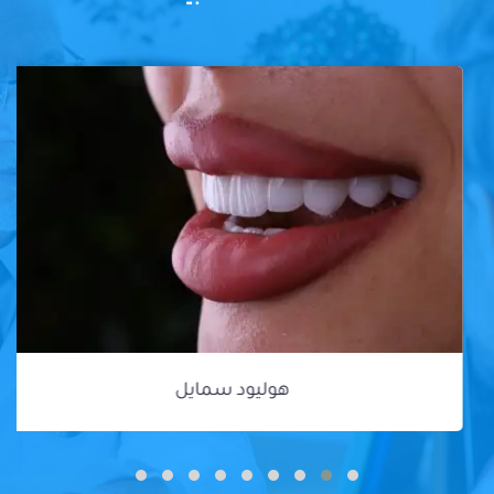
هوليود سمايل