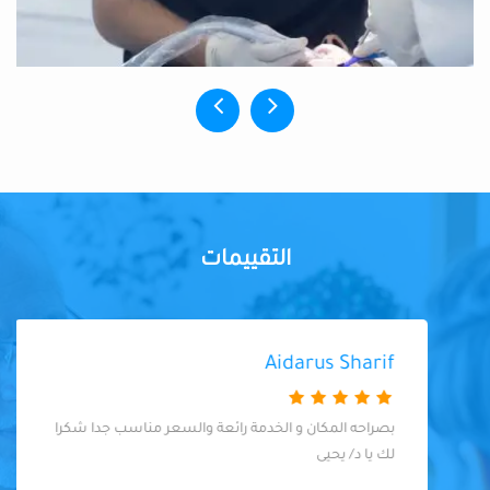
التقييمات
Aidarus Sharif
بصراحه المكان و الخدمة رائعة والسعر مناسب جدا شكرا
لك يا د/ يحيى