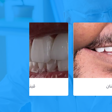
ڤينير الأسنان