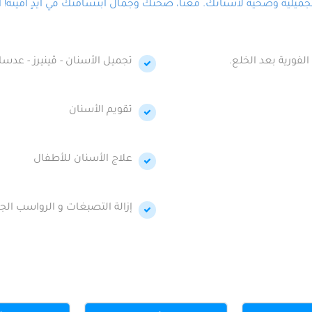
لية وصحية لأسنانك. معنا، صحتك وجمال ابتسامتك في أيدٍ أمينة! احج
الفورية بعد الخلع.
تجميل الأسنان - ڤينيرز - عدسا
تقويم الأسنان
علاج الأسنان للأطفال
إزالة التصبغات و الرواسب الجي