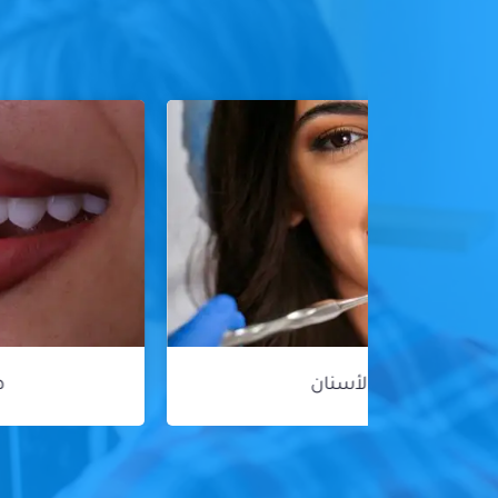
هوليود سمايل