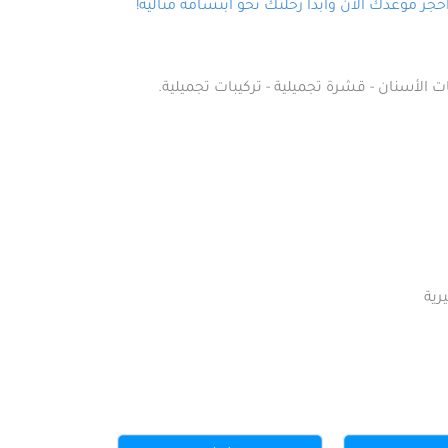
ز موعدك الآن وابدأ رحلتك نحو ابتسامة مثالية!
ت الأسنان - قشرة تجميلية - تركيبات تجميلية.
رية