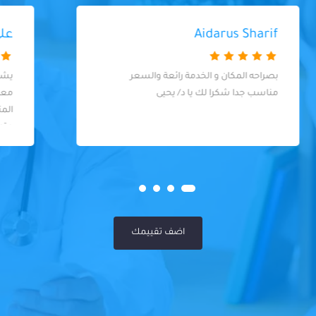
علي صالح
يشهد الله انوة من افضل الدكاترة في
معاملتوة واحتراموة الي الأمراض ومتابعتوة
المتواصلة مع المريض حتي هو في بيتوة دكتور
متوضع وبصيط ويقدر واحد مافي عندوة تميز
في احد كل الأمراض عندوة سوي سيه
اضف تقييمك