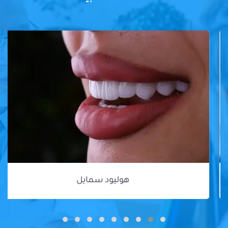
هوليود سمايل