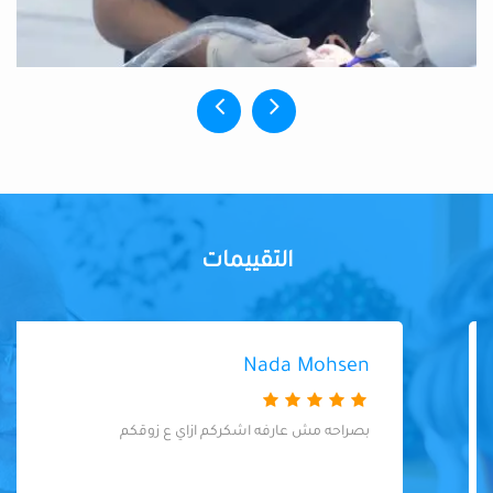
التقييمات
Nada Mohsen
بصراحه مش عارفه اشكركم ازاي ع زوقكم