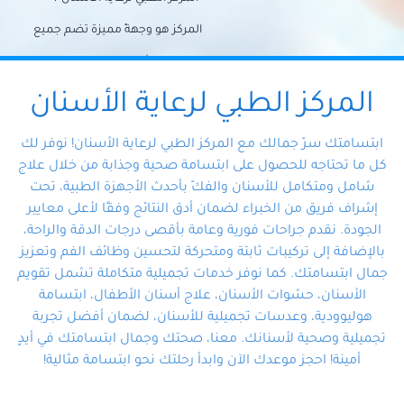
المركز هو وجهةً مميزة تضم جميع
احتياجات الأسنان تحت سقف واحد،
وتضمن لك حلاً شاملًا لجميع
المركز الطبي لرعاية الأسنان
مشكلات أسنانك بفضل فريقنا
ابتسامتك سرّ جمالك مع المركز الطبي لرعاية الأسنان! نوفر لك
المتخصص ذوي الخبرة، ستجد نفسك
كل ما تحتاجه للحصول على ابتسامة صحية وجذابة من خلال علاج
شامل ومتكامل للأسنان والفكّ بأحدث الأجهزة الطبية، تحت
في أيد أمينة تلبي احتياجاتك بكل
إشراف فريق من الخبراء لضمان أدق النتائج وفقًا لأعلى معايير
احترافية ودقة.
الجودة. نقدم جراحات فورية وعامة بأقصى درجات الدقة والراحة،
بالإضافة إلى تركيبات ثابتة ومتحركة لتحسين وظائف الفم وتعزيز
جمال ابتسامتك. كما نوفر خدمات تجميلية متكاملة تشمل تقويم
الأسنان، حشوات الأسنان، علاج أسنان الأطفال، ابتسامة
هوليوودية، وعدسات تجميلية للأسنان، لضمان أفضل تجربة
تجميلية وصحية لأسنانك. معنا، صحتك وجمال ابتسامتك في أيدٍ
أمينة! احجز موعدك الآن وابدأ رحلتك نحو ابتسامة مثالية!