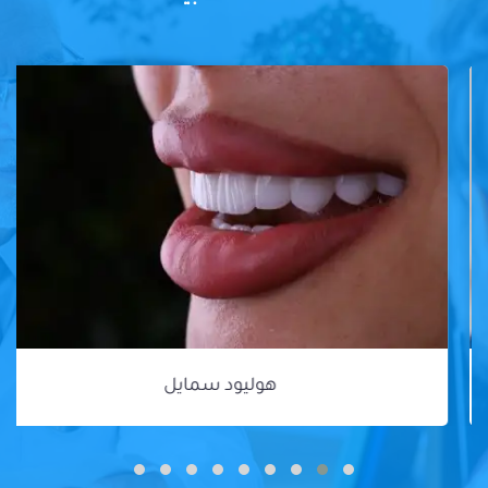
هوليود سمايل