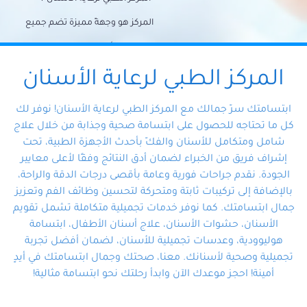
المركز هو وجهةً مميزة تضم جميع
احتياجات الأسنان تحت سقف واحد،
وتضمن لك حلاً شاملًا لجميع
المركز الطبي لرعاية الأسنان
مشكلات أسنانك بفضل فريقنا
ابتسامتك سرّ جمالك مع المركز الطبي لرعاية الأسنان! نوفر لك
المتخصص ذوي الخبرة، ستجد نفسك
كل ما تحتاجه للحصول على ابتسامة صحية وجذابة من خلال علاج
شامل ومتكامل للأسنان والفكّ بأحدث الأجهزة الطبية، تحت
في أيد أمينة تلبي احتياجاتك بكل
إشراف فريق من الخبراء لضمان أدق النتائج وفقًا لأعلى معايير
احترافية ودقة.
الجودة. نقدم جراحات فورية وعامة بأقصى درجات الدقة والراحة،
بالإضافة إلى تركيبات ثابتة ومتحركة لتحسين وظائف الفم وتعزيز
جمال ابتسامتك. كما نوفر خدمات تجميلية متكاملة تشمل تقويم
الأسنان، حشوات الأسنان، علاج أسنان الأطفال، ابتسامة
هوليوودية، وعدسات تجميلية للأسنان، لضمان أفضل تجربة
تجميلية وصحية لأسنانك. معنا، صحتك وجمال ابتسامتك في أيدٍ
أمينة! احجز موعدك الآن وابدأ رحلتك نحو ابتسامة مثالية!