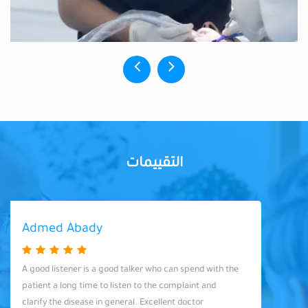
التقييمات
Admed Abady
A good listener is a good talker who can spend with the
patient a long time to listen to the complaint and
clarify the disease in general. Excellent doctor